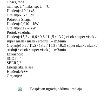
Opseg rada
min. sp. t. / maks. sp. t. – °C
Hlađenje-10 / +46
Grejanje-15 / +24
Potrebna Snaga
Hlađenje2,010 – kW
Grejanje2,12 – kW
Protok vazduha
Hlađenje15,3 / 18,6 / 9,6 / 11,5 / 13,2( visok / super visok /
super nizak / nizak / srednji ) – m3/min
Grejanje10,2 / 11,5 / 13,2 / 15,3 / 19,2( super nizak / nizak /
srednji / visok / super visok ) – m3/min
Efikasnost
SCOP4,4
SEER7,2
Energetska Klasa
HlađenjeA++
GrejanjeA+