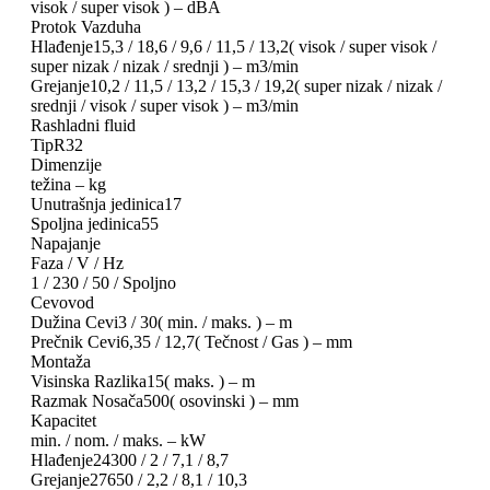
visok / super visok ) – dBA
Protok Vazduha
Hlađenje15,3 / 18,6 / 9,6 / 11,5 / 13,2( visok / super visok /
super nizak / nizak / srednji ) – m3/min
Grejanje10,2 / 11,5 / 13,2 / 15,3 / 19,2( super nizak / nizak /
srednji / visok / super visok ) – m3/min
Rashladni fluid
TipR32
Dimenzije
težina – kg
Unutrašnja jedinica17
Spoljna jedinica55
Napajanje
Faza / V / Hz
1 / 230 / 50 / Spoljno
Cevovod
Dužina Cevi3 / 30( min. / maks. ) – m
Prečnik Cevi6,35 / 12,7( Tečnost / Gas ) – mm
Montaža
Visinska Razlika15( maks. ) – m
Razmak Nosača500( osovinski ) – mm
Kapacitet
min. / nom. / maks. – kW
Hlađenje24300 / 2 / 7,1 / 8,7
Grejanje27650 / 2,2 / 8,1 / 10,3