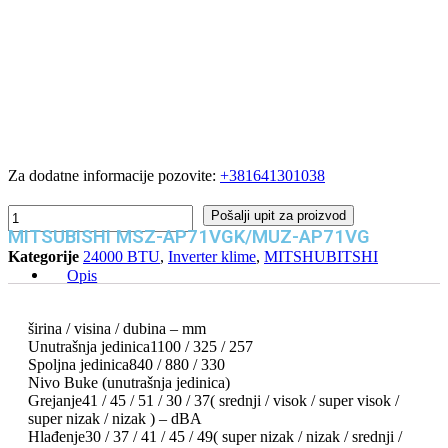
Za dodatne informacije pozovite:
+381641301038
MITSUBISHI
Pošalji upit za proizvod
MSZ-
MITSUBISHI MSZ-AP71VGK/MUZ-AP71VG
AP71VGK/MUZ-
Kategorije
24000 BTU
,
Inverter klime
,
MITSHUBITSHI
AP71VG
Opis
količina
širina / visina / dubina – mm
Unutrašnja jedinica1100 / 325 / 257
Spoljna jedinica840 / 880 / 330
Nivo Buke (unutrašnja jedinica)
Grejanje41 / 45 / 51 / 30 / 37( srednji / visok / super visok /
super nizak / nizak ) – dBA
Hlađenje30 / 37 / 41 / 45 / 49( super nizak / nizak / srednji /