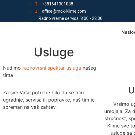
+381641301038
office@mdk-klime.com
Radno vreme servisa: 8:00 - 22:00
Naslo
Usluge
Nudimo
raznovrsni spektar usluga
našeg
tima
U
Za sve Vaše potrebe bilo da se tiču
ugradnje, servisa ili popravke, naš tim je
Vrsimo ug
spreman na vaš zahtev.
uredjaja. Za
stručnost, sp
Klime sve t
usluge sa 