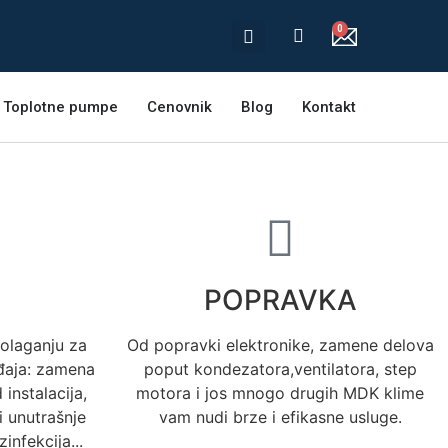
Toplotne pumpe
Cenovnik
Blog
Kontakt
POPRAVKA
olaganju za
Od popravki elektronike, zamene delova
eđaja: zamena
poput kondezatora,ventilatora, step
 instalacija,
motora i jos mnogo drugih MDK klime
i unutrašnje
vam nudi brze i efikasne usluge.
infekcija...