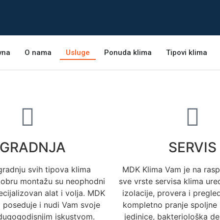
vna
O nama
Usluge
Ponuda klima
Tipovi klima
GRADNJA
SERVIS
radnju svih tipova klima
MDK Klima Vam je na rasp
 dobru montažu su neophodni
sve vrste servisa klima ur
ecijalizovan alat i volja. MDK
izolacije, provera i pregled
o poseduje i nudi Vam svoje
kompletno pranje spoljne 
dugogodisnjim iskustvom.
jedinice, bakteriološka dez