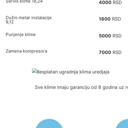
Servis klime 18,24
4000
RSD
Dužni metar instalacije
1800
RSD
9,12
Punjenje klime
5000
RSD
Zamena kompresora
7000
RSD
Sve klime imaju garanciju od 8 godina uz r