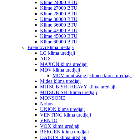
Klime 24000 BTU
Klime 27000 BTU
Klime 28000 BTU
Klime 30000 BTU
Klime 36000 BTU
Klime 42000 BTU
Klime 45000 BTU
Klime 60000 BTU
Brendovi klima uređaja
LG klima uredjaji
AUX
MAXON klima uredjaji
MDV klima uredjaji
MDV unutrašnje jedinice klima uredjaja
Midea klima uredjaji
MITSUBISHI HEAVY klima uredjaji
MITSUBISHI klima uredjaji
MONSONE
Nobus
UNION klima uredjaji
VENTING klima uredjaji
VENTO
VOX klima uredjaji
BERGEN klima uredjaji
DAIKIN klima uredjaji