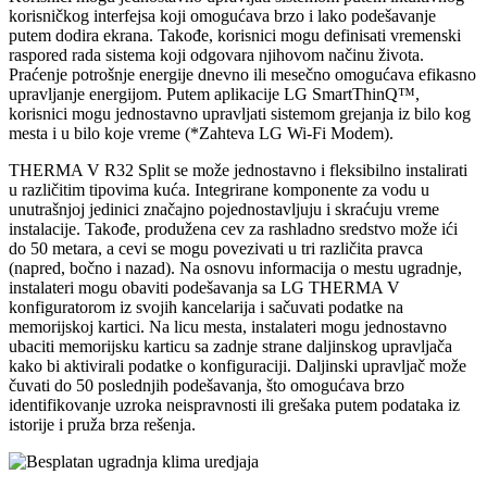
korisničkog interfejsa koji omogućava brzo i lako podešavanje
putem dodira ekrana. Takođe, korisnici mogu definisati vremenski
raspored rada sistema koji odgovara njihovom načinu života.
Praćenje potrošnje energije dnevno ili mesečno omogućava efikasno
upravljanje energijom. Putem aplikacije LG SmartThinQ™,
korisnici mogu jednostavno upravljati sistemom grejanja iz bilo kog
mesta i u bilo koje vreme (*Zahteva LG Wi-Fi Modem).
THERMA V R32 Split se može jednostavno i fleksibilno instalirati
u različitim tipovima kuća. Integrirane komponente za vodu u
unutrašnjoj jedinici značajno pojednostavljuju i skraćuju vreme
instalacije. Takođe, produžena cev za rashladno sredstvo može ići
do 50 metara, a cevi se mogu povezivati u tri različita pravca
(napred, bočno i nazad). Na osnovu informacija o mestu ugradnje,
instalateri mogu obaviti podešavanja sa LG THERMA V
konfiguratorom iz svojih kancelarija i sačuvati podatke na
memorijskoj kartici. Na licu mesta, instalateri mogu jednostavno
ubaciti memorijsku karticu sa zadnje strane daljinskog upravljača
kako bi aktivirali podatke o konfiguraciji. Daljinski upravljač može
čuvati do 50 poslednjih podešavanja, što omogućava brzo
identifikovanje uzroka neispravnosti ili grešaka putem podataka iz
istorije i pruža brza rešenja.