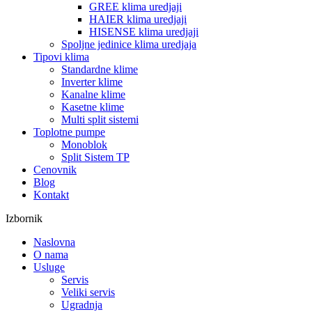
GREE klima uredjaji
HAIER klima uredjaji
HISENSE klima uredjaji
Spoljne jedinice klima uredjaja
Tipovi klima
Standardne klime
Inverter klime
Kanalne klime
Kasetne klime
Multi split sistemi
Toplotne pumpe
Monoblok
Split Sistem TP
Cenovnik
Blog
Kontakt
Izbornik
Naslovna
O nama
Usluge
Servis
Veliki servis
Ugradnja