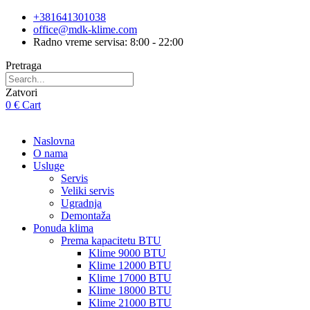
Skip
+381641301038
to
office@mdk-klime.com
content
Radno vreme servisa: 8:00 - 22:00
Pretraga
Zatvori
0
€
Cart
Naslovna
O nama
Usluge
Servis
Veliki servis
Ugradnja
Demontaža
Ponuda klima
Prema kapacitetu BTU
Klime 9000 BTU
Klime 12000 BTU
Klime 17000 BTU
Klime 18000 BTU
Klime 21000 BTU