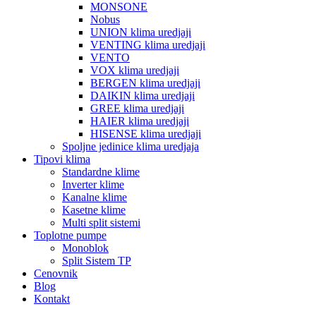
MONSONE
Nobus
UNION klima uredjaji
VENTING klima uredjaji
VENTO
VOX klima uredjaji
BERGEN klima uredjaji
DAIKIN klima uredjaji
GREE klima uredjaji
HAIER klima uredjaji
HISENSE klima uredjaji
Spoljne jedinice klima uredjaja
Tipovi klima
Standardne klime
Inverter klime
Kanalne klime
Kasetne klime
Multi split sistemi
Toplotne pumpe
Monoblok
Split Sistem TP
Cenovnik
Blog
Kontakt