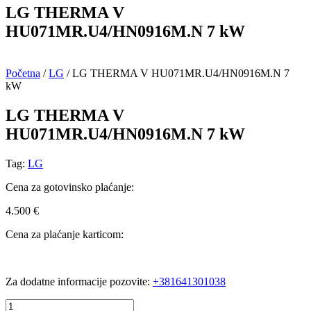
LG THERMA V
HU071MR.U4/HN0916M.N 7 kW
Početna
/
LG
/ LG THERMA V HU071MR.U4/HN0916M.N 7
kW
LG THERMA V
HU071MR.U4/HN0916M.N 7 kW
Tag:
LG
Cena za gotovinsko plaćanje:
4.500
€
Cena za plaćanje karticom:
Za dodatne informacije pozovite:
+381641301038
LG