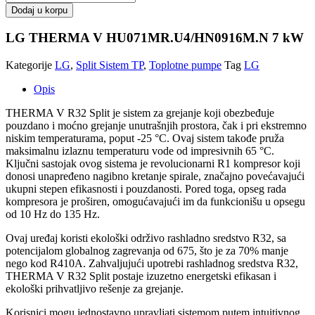
THERMA
Dodaj u korpu
V
HU071MR.U4/HN0916M.N
LG THERMA V HU071MR.U4/HN0916M.N 7 kW
7
kW
Kategorije
LG
,
Split Sistem TP
,
Toplotne pumpe
Tag
LG
količina
Opis
THERMA V R32 Split je sistem za grejanje koji obezbeđuje
pouzdano i moćno grejanje unutrašnjih prostora, čak i pri ekstremno
niskim temperaturama, poput -25 °C. Ovaj sistem takođe pruža
maksimalnu izlaznu temperaturu vode od impresivnih 65 °C.
Ključni sastojak ovog sistema je revolucionarni R1 kompresor koji
donosi unapređeno nagibno kretanje spirale, značajno povećavajući
ukupni stepen efikasnosti i pouzdanosti. Pored toga, opseg rada
kompresora je proširen, omogućavajući im da funkcionišu u opsegu
od 10 Hz do 135 Hz.
Ovaj uređaj koristi ekološki održivo rashladno sredstvo R32, sa
potencijalom globalnog zagrevanja od 675, što je za 70% manje
nego kod R410A. Zahvaljujući upotrebi rashladnog sredstva R32,
THERMA V R32 Split postaje izuzetno energetski efikasan i
ekološki prihvatljivo rešenje za grejanje.
Korisnici mogu jednostavno upravljati sistemom putem intuitivnog