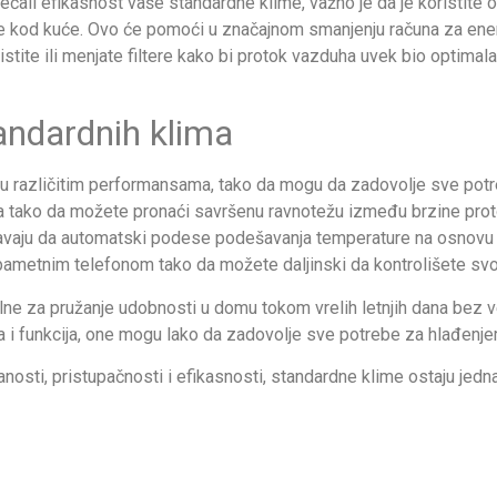
́ali efikasnost vaše standardne klime, važno je da je koristite od
te kod kuće. Ovo će pomoći u značajnom smanjenju računa za en
čistite ili menjate filtere kako bi protok vazduha uvek bio optimal
andardnih klima
u različitim performansama, tako da mogu da zadovolje sve potreb
ora tako da možete pronaći savršenu ravnotežu između brzine pr
́avaju da automatski podese podešavanja temperature na osnovu ni
pametnim telefonom tako da možete daljinski da kontrolišete svoj
ne za pružanje udobnosti u domu tokom vrelih letnjih dana bez veli
 i funkcija, one mogu lako da zadovolje sve potrebe za hlađenjem
ranosti, pristupačnosti i efikasnosti, standardne klime ostaju jed