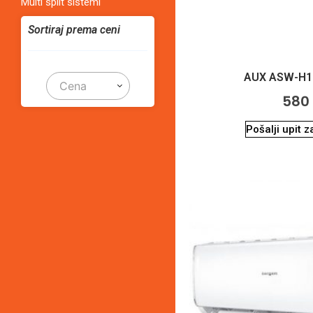
Multi split sistemi
Sortiraj prema ceni
AUX ASW-H1
Cena
58
Pošalji upit 