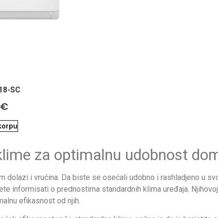
18-SC
€
korpu
klime za optimalnu udobnost do
jim dolazi i vrućina. Da biste se osećali udobno i rashladjeno u
 informisati o prednostima standardnih klima uređaja. Njihovoj je
alnu efikasnost od njih.