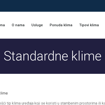
vna
O nama
Usluge
Ponuda klima
Tipovi klima
Standardne klime
klime
ći tip klima uređaja koji se koristi u stambenim prostorima ili k