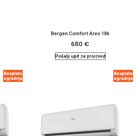
Bergen Comfort Ares 18k
680
€
Pošalji upit za proizvod
Besplatna
Besplatna
ugradnja
ugradnja