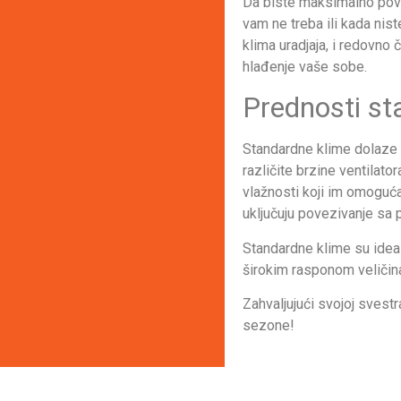
Da biste maksimalno povec
vam ne treba ili kada nis
klima uradjaja, i redovno 
hlađenje vaše sobe.
Prednosti st
Standardne klime dolaze 
različite brzine ventilat
vlažnosti koji im omoguc
uključuju povezivanje sa 
Standardne klime su ideal
širokim rasponom veličina
Zahvaljujući svojoj svest
sezone!