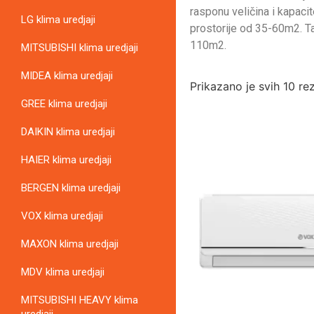
rasponu veličina i kapac
LG klima uredjaji
prostorije od 35-60m2. T
110m2.
MITSUBISHI klima uredjaji
MIDEA klima uredjaji
Prikazano je svih 10 re
GREE klima uredjaji
DAIKIN klima uredjaji
HAIER klima uredjaji
BERGEN klima uredjaji
VOX klima uredjaji
MAXON klima uredjaji
MDV klima uredjaji
MITSUBISHI HEAVY klima
uredjaji