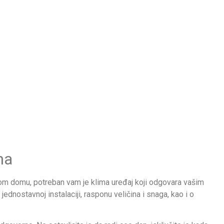
ma
 svom domu, potreban vam je klima uređaj koji odgovara vašim
dnostavnoj instalaciji, rasponu veličina i snaga, kao i o