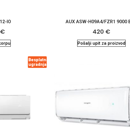
12-IO
AUX ASW-H09A4/FZR1 9000 
0
€
420
€
korpu
Pošalji upit za proizvod
Besplatna
ugradnja