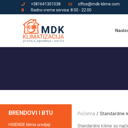
+381641301038
office@mdk-klime.com
Radno vreme servisa: 8:00 - 22:00
Naslo
BRENDOVI I BTU
Početna
/ Standardne 
HISENSE klima uredjaji
Standardne klime su najčeš