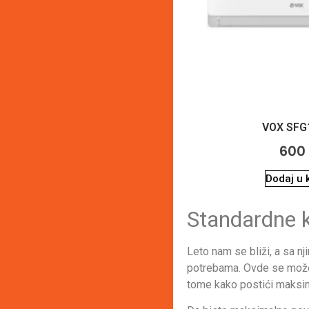
VOX SFG
600
Dodaj u 
Standardne 
Leto nam se bliži, a sa n
potrebama. Ovde se možete
tome kako postići maksim