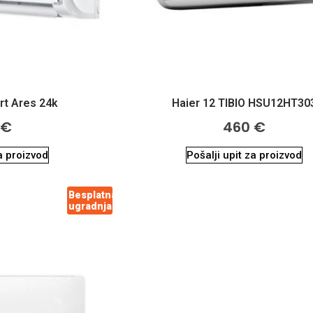
t Ares 24k
Haier 12 TIBIO HSU12HT30
€
460
€
za proizvod
Pošalji upit za proizvod
Besplatna
ugradnja