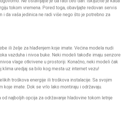
govorno. Ne ostavljajte je da radi ceo dan. isključite je kada
ergiju tokom vremena. Pored toga, obavljajte redovan servis
an i da vaša jedinica ne radi više nego što je potrebno za
e ili želje za hlađenjem koje imate. Većina modela nudi
otoka vazduha i nivoa buke. Neki modeli takođe imaju senzore
voa vlage otkrivene u prostoriji. Konačno, neki modeli čak
 klima uredjaj sa bilo kog mesta uz internet vezu!
kih troškova energije ili troškova instalacije. Sa svojim
 koje imate. Dok se vrlo lako montiraju i održavaju.
na od najboljih opcija za održavanje hladovine tokom letnje