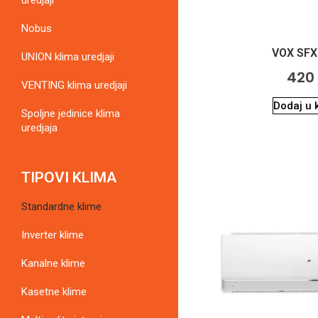
Nobus
VOX SFX
UNION klima uredjaji
42
VENTING klima uredjaji
Dodaj u 
Spoljne jedinice klima
uredjaja
TIPOVI KLIMA
Standardne klime
Inverter klime
Kanalne klime
Kasetne klime