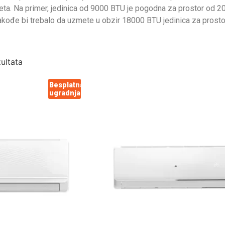
iteta. Na primer, jedinica od 9000 BTU je pogodna za prostor od
akođe bi trebalo da uzmete u obzir 18000 BTU jedinica za prost
zultata
Besplatna
ugradnja