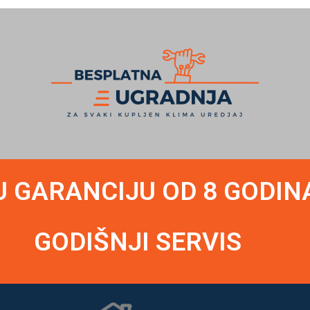
U GARANCIJU OD 8 GODIN
GODIŠNJI SERVIS