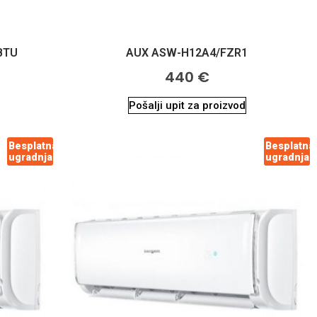
BTU
AUX ASW-H12A4/FZR1
440
€
Pošalji upit za proizvod
Besplatna
Besplatna
ugradnja
ugradnja