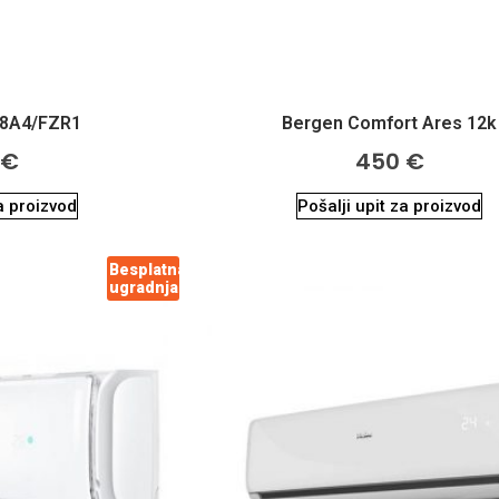
8A4/FZR1
Bergen Comfort Ares 12k
0
€
450
€
za proizvod
Pošalji upit za proizvod
Besplatna
ugradnja