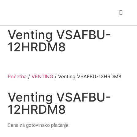
Ponuda klima
Tipovi klima
Toplotne pumpe
Venting VSAFBU-
12HRDM8
Početna
/
VENTING
/ Venting VSAFBU-12HRDM8
Venting VSAFBU-
12HRDM8
Cena za gotovinsko plaćanje: