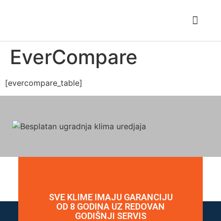
Ponuda klima
Tipovi klima
Toplotne pumpe
EverCompare
[evercompare_table]
SVE KLIME IMAJU GARANCIJU
OD 8 GODINA UZ REDOVAN
GODIŠNJI SERVIS