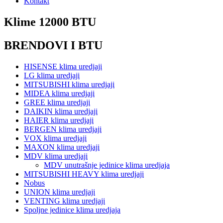
Kontakt
Klime 12000 BTU
BRENDOVI I BTU
HISENSE klima uredjaji
LG klima uredjaji
MITSUBISHI klima uredjaji
MIDEA klima uredjaji
GREE klima uredjaji
DAIKIN klima uredjaji
HAIER klima uredjaji
BERGEN klima uredjaji
VOX klima uredjaji
MAXON klima uredjaji
MDV klima uredjaji
MDV unutrašnje jedinice klima uredjaja
MITSUBISHI HEAVY klima uredjaji
Nobus
UNION klima uredjaji
VENTING klima uredjaji
Spoljne jedinice klima uredjaja