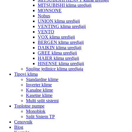
MITSUBISHI klima uredjaji
MONSONE
Nobus
UNION klima uredjaji
VENTING klima uredjaji
VENTO
VOX klima uredjaji
BERGEN klima uredjaji
DAIKIN klima uredjaji
GREE klima uredjaji
HAIER klima uredjaji
HISENSE klima uredjaji
Spoljne jedinice klima uredjaja
Tipovi klima
Standardne klime
Inverter klime
Kanalne klime
Kasetne klime
Multi split sistemi
Toplotne pumpe
Monoblok
Split Sistem TP
Cenovnik
Blog