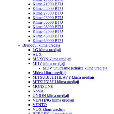
Klime 21000 BTU
Klime 24000 BTU
Klime 27000 BTU
Klime 28000 BTU
Klime 30000 BTU
Klime 36000 BTU
Klime 42000 BTU
Klime 45000 BTU
Klime 60000 BTU
Brendovi klima uređaja
LG klima uredjaji
AUX
MAXON klima uredjaji
MDV klima uredjaji
MDV unutrašnje jedinice klima uredjaja
Midea klima uredjaji
MITSUBISHI HEAVY klima uredjaji
MITSUBISHI klima uredjaji
MONSONE
Nobus
UNION klima uredjaji
VENTING klima uredjaji
VENTO
VOX klima uredjaji
BERGEN klima uredjaji