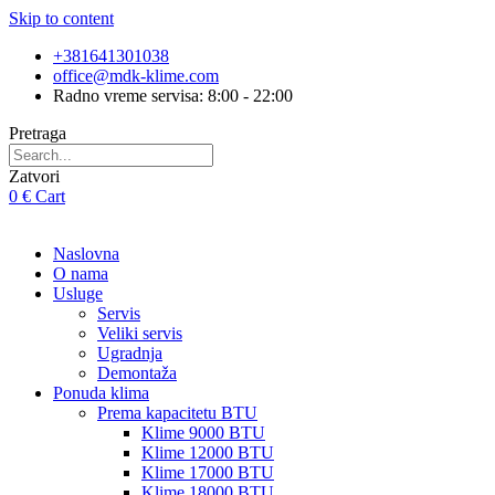
Skip to content
+381641301038
office@mdk-klime.com
Radno vreme servisa: 8:00 - 22:00
Pretraga
Zatvori
0
€
Cart
Naslovna
O nama
Usluge
Servis
Veliki servis
Ugradnja
Demontaža
Ponuda klima
Prema kapacitetu BTU
Klime 9000 BTU
Klime 12000 BTU
Klime 17000 BTU
Klime 18000 BTU