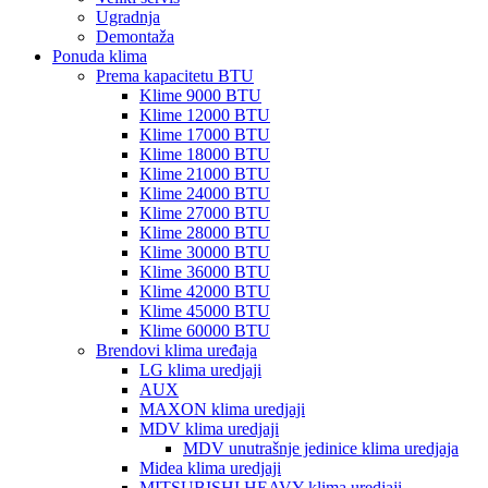
Ugradnja
Demontaža
Ponuda klima
Prema kapacitetu BTU
Klime 9000 BTU
Klime 12000 BTU
Klime 17000 BTU
Klime 18000 BTU
Klime 21000 BTU
Klime 24000 BTU
Klime 27000 BTU
Klime 28000 BTU
Klime 30000 BTU
Klime 36000 BTU
Klime 42000 BTU
Klime 45000 BTU
Klime 60000 BTU
Brendovi klima uređaja
LG klima uredjaji
AUX
MAXON klima uredjaji
MDV klima uredjaji
MDV unutrašnje jedinice klima uredjaja
Midea klima uredjaji
MITSUBISHI HEAVY klima uredjaji