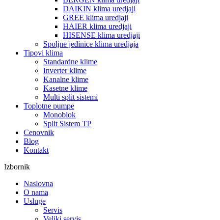
DAIKIN klima uredjaji
GREE klima uredjaji
HAIER klima uredjaji
HISENSE klima uredjaji
Spoljne jedinice klima uredjaja
Tipovi klima
Standardne klime
Inverter klime
Kanalne klime
Kasetne klime
Multi split sistemi
Toplotne pumpe
Monoblok
Split Sistem TP
Cenovnik
Blog
Kontakt
Izbornik
Naslovna
O nama
Usluge
Servis
Veliki servis