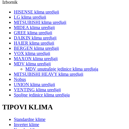
Izbornik
HISENSE klima uredjaji
LG klima uredjaji
MITSUBISHI klima uredjaji
MIDEA klima uredjaji
GREE klima uredjaji
DAIKIN klima uredjaji
HAIER klima uredjaji
BERGEN klima uredjaji
VOX klima uredjaji
MAXON klima uredjaji
MDV klima uredjaji
MDV unutrašnje jedinice klima uredjaja
MITSUBISHI HEAVY klima uredjaji
Nobus
UNION klima uredjaji
VENTING klima uredjaji
Spoljne jedinice klima uredjaja
TIPOVI KLIMA
Standardne klime
Inverter klime