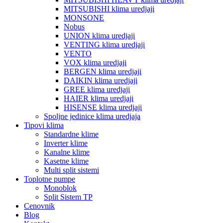
MITSUBISHI klima uredjaji
MONSONE
Nobus
UNION klima uredjaji
VENTING klima uredjaji
VENTO
VOX klima uredjaji
BERGEN klima uredjaji
DAIKIN klima uredjaji
GREE klima uredjaji
HAIER klima uredjaji
HISENSE klima uredjaji
Spoljne jedinice klima uredjaja
Tipovi klima
Standardne klime
Inverter klime
Kanalne klime
Kasetne klime
Multi split sistemi
Toplotne pumpe
Monoblok
Split Sistem TP
Cenovnik
Blog