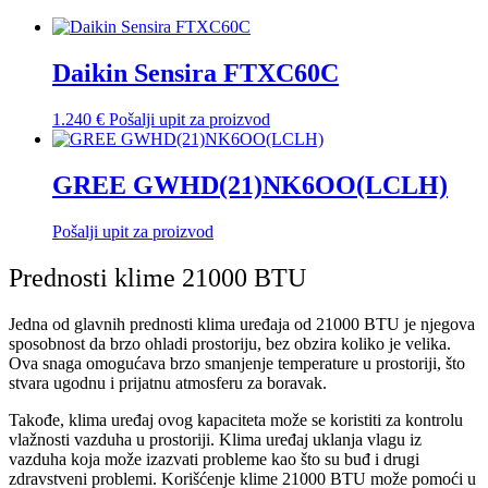
Daikin Sensira FTXC60C
1.240
€
Pošalji upit za proizvod
GREE GWHD(21)NK6OO(LCLH)
Pošalji upit za proizvod
Prednosti klime 21000 BTU
Jedna od glavnih prednosti klima uređaja od 21000 BTU je njegova
sposobnost da brzo ohladi prostoriju, bez obzira koliko je velika.
Ova snaga omogućava brzo smanjenje temperature u prostoriji, što
stvara ugodnu i prijatnu atmosferu za boravak.
Takođe, klima uređaj ovog kapaciteta može se koristiti za kontrolu
vlažnosti vazduha u prostoriji. Klima uređaj uklanja vlagu iz
vazduha koja može izazvati probleme kao što su buđ i drugi
zdravstveni problemi. Korišćenje klime 21000 BTU može pomoći u