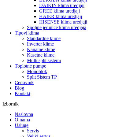
DAIKIN klima uredjaji
GREE klima uredjaji
HAIER klima uredjaji
HISENSE klima uredjaji
Spoljne jedinice klima uredjaja
Tipovi klima
Standardne klime
Inverter klime
Kanalne klime
Kasetne klime
Multi split sistemi
Toplotne pumpe
Monoblok
Split Sistem TP
Cenovnik
Blog
Kontakt
Izbornik
Naslovna
O nama
Usluge
Servis
Veliki servis