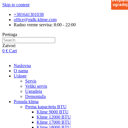
Besplat
Besplat
Skip to content
ugradnj
ugradnj
+381641301038
office@mdk-klime.com
Radno vreme servisa: 8:00 - 22:00
Pretraga
Zatvori
0
€
Cart
Naslovna
O nama
Usluge
Servis
Veliki servis
Ugradnja
Demontaža
Ponuda klima
Prema kapacitetu BTU
Klime 9000 BTU
Klime 12000 BTU
Klime 17000 BTU
Klime 18000 BTU