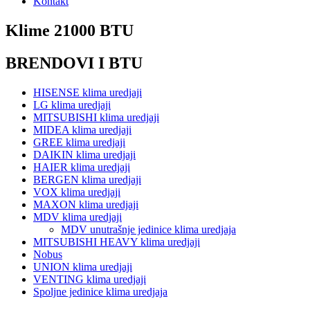
Kontakt
Klime 21000 BTU
BRENDOVI I BTU
HISENSE klima uredjaji
LG klima uredjaji
MITSUBISHI klima uredjaji
MIDEA klima uredjaji
GREE klima uredjaji
DAIKIN klima uredjaji
HAIER klima uredjaji
BERGEN klima uredjaji
VOX klima uredjaji
MAXON klima uredjaji
MDV klima uredjaji
MDV unutrašnje jedinice klima uredjaja
MITSUBISHI HEAVY klima uredjaji
Nobus
UNION klima uredjaji
VENTING klima uredjaji
Spoljne jedinice klima uredjaja