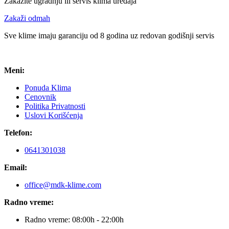
Zakažite ugradnju ili servis klima uređaja
Zakaži odmah
Sve klime imaju garanciju od 8 godina uz redovan godišnji servis
Meni:
Ponuda Klima
Cenovnik
Politika Privatnosti
Uslovi Korišćenja
Telefon:
0641301038
Email:
office@mdk-klime.com
Radno vreme:
Radno vreme: 08:00h - 22:00h