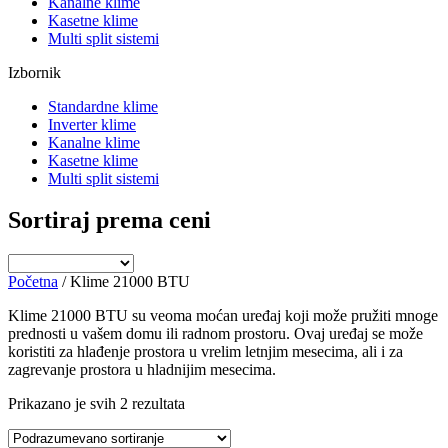
Kanalne klime
Kasetne klime
Multi split sistemi
Izbornik
Standardne klime
Inverter klime
Kanalne klime
Kasetne klime
Multi split sistemi
Sortiraj prema ceni
Početna
/ Klime 21000 BTU
Klime 21000 BTU su veoma moćan uređaj koji može pružiti mnoge
prednosti u vašem domu ili radnom prostoru. Ovaj uređaj se može
koristiti za hlađenje prostora u vrelim letnjim mesecima, ali i za
zagrevanje prostora u hladnijim mesecima.
Prikazano je svih 2 rezultata