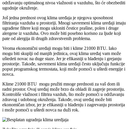
održavanju optimalnog nivoa vlažnosti u vazduhu, što će obezbediti
ugodnije okruženje.
Još jedna prednost ovog klima uređaja je njegova sposobnost
filtriranja vazduha u prostoriji. Mnogi savremeni klima uređaji imaju
ugrađene filtere koji mogu ukloniti čestice prašine, polen i druge
alergene iz vazduha. Ovo može biti posebno korisno za ljude koji
pate od alergija ili drugih zdravstvenih problema.
Veoma ekonomični uređaji mogu biti i klime 21000 BTU. Iako
mogu biti skuplji od manjih jedinica, ovaj klima uređaj vam može
uštedeti novac na duge staze. Jer je efikasniji u hlađenju i grejanju
prostorije. Takođe, savremeni klima uređaji često uključuju funkcije
poput programskog termostata, koji može pomoći u uštedi energije i
novca.
Klime 21000 BTU mogu pružiti mnoge prednosti za vaš dom ili
radni prostor. Ovaj uređaj može brzo da ohladi ili zagreje prostoriju.
Kontroliše vlažnost i filtrira vazduh, što može pomoći u održavanju
zdravog i udobnog okruženja. Takođe, ovaj uređaj može biti
ekonomičan izbor, jer je efikasniji u hlađenju i zagrevanju prostorija
i može pomoći u uštedi novca na duži rok.