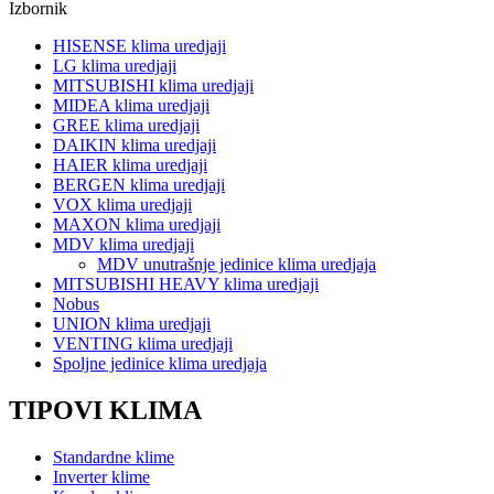
Izbornik
HISENSE klima uredjaji
LG klima uredjaji
MITSUBISHI klima uredjaji
MIDEA klima uredjaji
GREE klima uredjaji
DAIKIN klima uredjaji
HAIER klima uredjaji
BERGEN klima uredjaji
VOX klima uredjaji
MAXON klima uredjaji
MDV klima uredjaji
MDV unutrašnje jedinice klima uredjaja
MITSUBISHI HEAVY klima uredjaji
Nobus
UNION klima uredjaji
VENTING klima uredjaji
Spoljne jedinice klima uredjaja
TIPOVI KLIMA
Standardne klime
Inverter klime