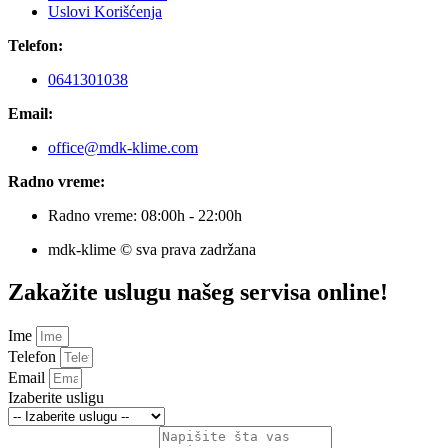
Uslovi Korišćenja
Telefon:
0641301038
Email:
office@mdk-klime.com
Radno vreme:
Radno vreme: 08:00h - 22:00h
mdk-klime © sva prava zadržana
Zakažite uslugu našeg servisa online!
Ime
Telefon
Email
Izaberite usligu