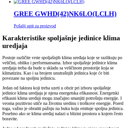
GREE GWHD(42)NK6LO(LCLH)
Pošalji upit za proizvod
Karakteristike spoljašnje jedinice klima
uredjaja
Postoje različite vrste spoljašnjih klima uređaja koje se razlikuju po
veličini, obliku i performansama. Izbor spoljašnje jedinice klima
uredjaja treba da bude u skladu sa veličinom prostorije koja se
klimatizira. Kao i sa brojem unutrašnjih jedinica koje će biti
povezane na spoljnu jedinicu.
Jedan od faktora koji treba uzeti u obzir pri izboru spoljašnje
jedinice klima uredjaja je njena energetska efikasnost. Energetski
efikasni klima uređaji mogu značajno smanjiti potrošnju energije. I
veoma pozitivno utiče na životnu sredinu i troškove energije. Pored
toga, važno je obratiti pažnju na buku koju emituje spoljna jedinica.
Posebno ako se klima uređaj nalazi u blizini prostora u kojem često
boravite.