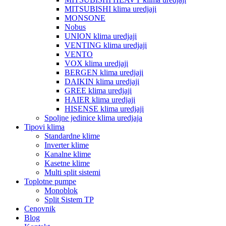
MITSUBISHI klima uredjaji
MONSONE
Nobus
UNION klima uredjaji
VENTING klima uredjaji
VENTO
VOX klima uredjaji
BERGEN klima uredjaji
DAIKIN klima uredjaji
GREE klima uredjaji
HAIER klima uredjaji
HISENSE klima uredjaji
Spoljne jedinice klima uredjaja
Tipovi klima
Standardne klime
Inverter klime
Kanalne klime
Kasetne klime
Multi split sistemi
Toplotne pumpe
Monoblok
Split Sistem TP
Cenovnik
Blog