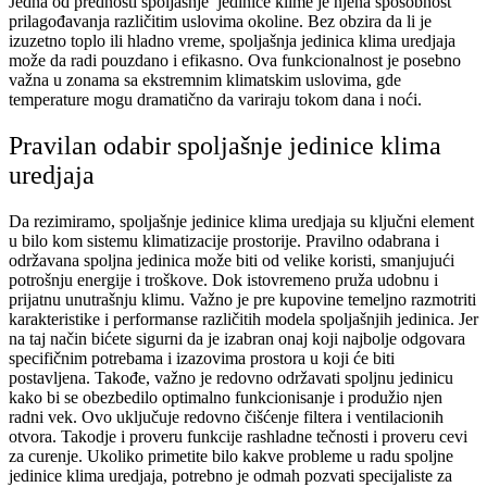
Jedna od prednosti spoljašnje jedinice klime je njena sposobnost
prilagođavanja različitim uslovima okoline. Bez obzira da li je
izuzetno toplo ili hladno vreme, spoljašnja jedinica klima uredjaja
može da radi pouzdano i efikasno. Ova funkcionalnost je posebno
važna u zonama sa ekstremnim klimatskim uslovima, gde
temperature mogu dramatično da variraju tokom dana i noći.
Pravilan odabir spoljašnje jedinice klima
uredjaja
Da rezimiramo, spoljašnje jedinice klima uredjaja su ključni element
u bilo kom sistemu klimatizacije prostorije. Pravilno odabrana i
održavana spoljna jedinica može biti od velike koristi, smanjujući
potrošnju energije i troškove. Dok istovremeno pruža udobnu i
prijatnu unutrašnju klimu. Važno je pre kupovine temeljno razmotriti
karakteristike i performanse različitih modela spoljašnjih jedinica. Jer
na taj način bićete sigurni da je izabran onaj koji najbolje odgovara
specifičnim potrebama i izazovima prostora u koji će biti
postavljena. Takođe, važno je redovno održavati spoljnu jedinicu
kako bi se obezbedilo optimalno funkcionisanje i produžio njen
radni vek. Ovo uključuje redovno čišćenje filtera i ventilacionih
otvora. Takodje i proveru funkcije rashladne tečnosti i proveru cevi
za curenje. Ukoliko primetite bilo kakve probleme u radu spoljne
jedinice klima uredjaja, potrebno je odmah pozvati specijaliste za