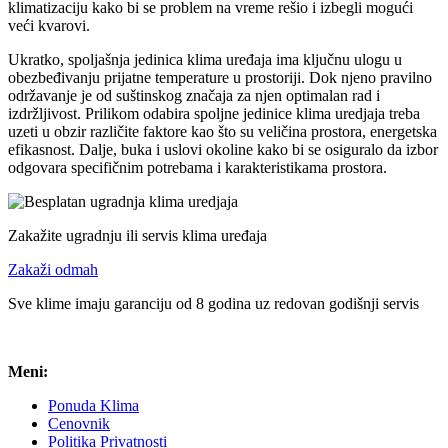
klimatizaciju kako bi se problem na vreme rešio i izbegli mogući
veći kvarovi.
Ukratko, spoljašnja jedinica klima uređaja ima ključnu ulogu u
obezbeđivanju prijatne temperature u prostoriji. Dok njeno pravilno
održavanje je od suštinskog značaja za njen optimalan rad i
izdržljivost. Prilikom odabira spoljne jedinice klima uredjaja treba
uzeti u obzir različite faktore kao što su veličina prostora, energetska
efikasnost. Dalje, buka i uslovi okoline kako bi se osiguralo da izbor
odgovara specifičnim potrebama i karakteristikama prostora.
Zakažite ugradnju ili servis klima uređaja
Zakaži odmah
Sve klime imaju garanciju od 8 godina uz redovan godišnji servis
Meni:
Ponuda Klima
Cenovnik
Politika Privatnosti