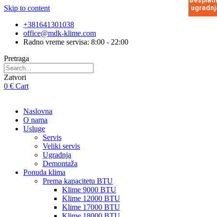
Besplat
Besplat
Besplat
Besplat
Besplat
Besplat
Besplat
Besplat
Besplat
Skip to content
ugradnj
ugradnj
ugradnj
ugradnj
ugradnj
ugradnj
ugradnj
ugradnj
ugradnj
+381641301038
office@mdk-klime.com
Radno vreme servisa: 8:00 - 22:00
Pretraga
Zatvori
0
€
Cart
Naslovna
O nama
Usluge
Servis
Veliki servis
Ugradnja
Demontaža
Ponuda klima
Prema kapacitetu BTU
Klime 9000 BTU
Klime 12000 BTU
Klime 17000 BTU
Klime 18000 BTU