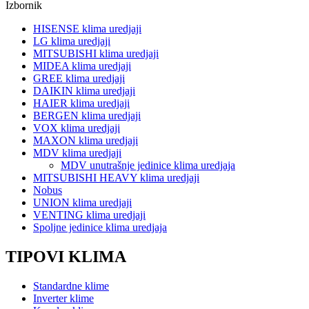
Izbornik
HISENSE klima uredjaji
LG klima uredjaji
MITSUBISHI klima uredjaji
MIDEA klima uredjaji
GREE klima uredjaji
DAIKIN klima uredjaji
HAIER klima uredjaji
BERGEN klima uredjaji
VOX klima uredjaji
MAXON klima uredjaji
MDV klima uredjaji
MDV unutrašnje jedinice klima uredjaja
MITSUBISHI HEAVY klima uredjaji
Nobus
UNION klima uredjaji
VENTING klima uredjaji
Spoljne jedinice klima uredjaja
TIPOVI KLIMA
Standardne klime
Inverter klime