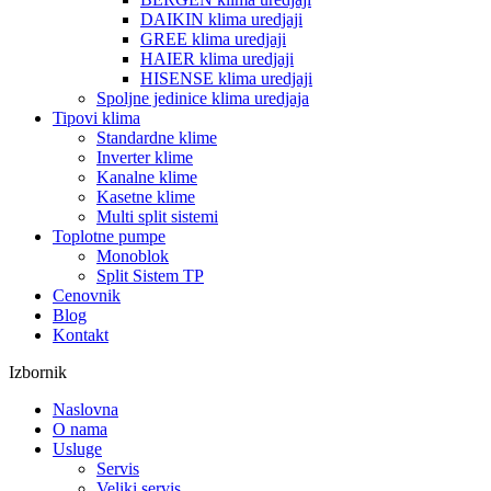
DAIKIN klima uredjaji
GREE klima uredjaji
HAIER klima uredjaji
HISENSE klima uredjaji
Spoljne jedinice klima uredjaja
Tipovi klima
Standardne klime
Inverter klime
Kanalne klime
Kasetne klime
Multi split sistemi
Toplotne pumpe
Monoblok
Split Sistem TP
Cenovnik
Blog
Kontakt
Izbornik
Naslovna
O nama
Usluge
Servis
Veliki servis