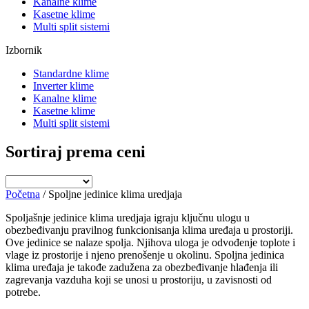
Kanalne klime
Kasetne klime
Multi split sistemi
Izbornik
Standardne klime
Inverter klime
Kanalne klime
Kasetne klime
Multi split sistemi
Sortiraj prema ceni
Početna
/ Spoljne jedinice klima uredjaja
Spoljašnje jedinice klima uredjaja igraju ključnu ulogu u
obezbeđivanju pravilnog funkcionisanja klima uređaja u prostoriji.
Ove jedinice se nalaze spolja. Njihova uloga je odvođenje toplote i
vlage iz prostorije i njeno prenošenje u okolinu. Spoljna jedinica
klima uređaja je takođe zadužena za obezbeđivanje hlađenja ili
zagrevanja vazduha koji se unosi u prostoriju, u zavisnosti od
potrebe.