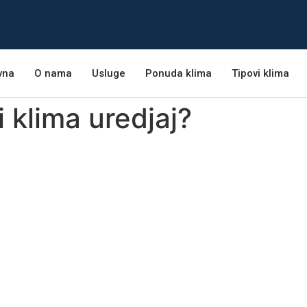
vna
O nama
Usluge
Ponuda klima
Tipovi klima
 klima uredjaj?