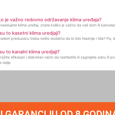
o je važno redovno održavanje klima uređaja?
osedujete klima uređaj, znate koliko je važno da vaš dom ili kancelar
su to kasetni klima uredjaji?
 vašem preduzeću treba nešto dodatno da bi bilo hladnije i tiše? Pa, 
su to kanalni klima uredjaji?
 tražite efikasan i diskretan način da rashladite ili zagrejete sobu ili
e dalje
U GARANCIJU OD 8 GODIN