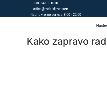
+381641301038
office@mdk-klime.com
Radno vreme servisa: 8:00 - 22:00
Naslo
Kako zapravo radi