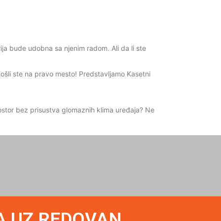
ija bude udobna sa njenim radom. Ali da li ste
došli ste na pravo mesto! Predstavljamo Kasetni
 prostor bez prisustva glomaznih klima uređaja? Ne
A UZ REDOVAN