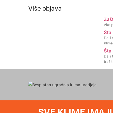
Više objava
Zašt
Ako p
Šta 
Da li
Klima
Šta 
Da li
tražit
SVE KLIME IMAJ