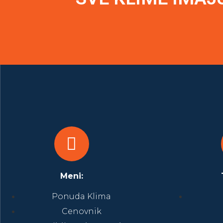
Meni:
Ponuda Klima
Cenovnik