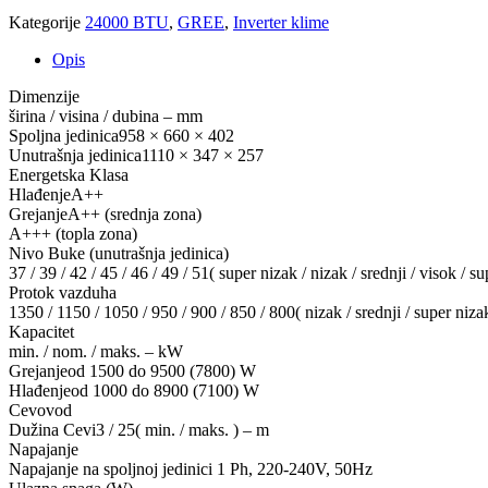
količina
Kategorije
24000 BTU
,
GREE
,
Inverter klime
Opis
Dimenzije
širina / visina / dubina – mm
Spoljna jedinica958 × 660 × 402
Unutrašnja jedinica1110 × 347 × 257
Energetska Klasa
HlađenjeA++
GrejanjeA++ (srednja zona)
A+++ (topla zona)
Nivo Buke (unutrašnja jedinica)
37 / 39 / 42 / 45 / 46 / 49 / 51( super nizak / nizak / srednji / visok / 
Protok vazduha
1350 / 1150 / 1050 / 950 / 900 / 850 / 800( nizak / srednji / super niza
Kapacitet
min. / nom. / maks. – kW
Grejanjeod 1500 do 9500 (7800) W
Hlađenjeod 1000 do 8900 (7100) W
Cevovod
Dužina Cevi3 / 25( min. / maks. ) – m
Napajanje
Napajanje na spoljnoj jedinici 1 Ph, 220-240V, 50Hz