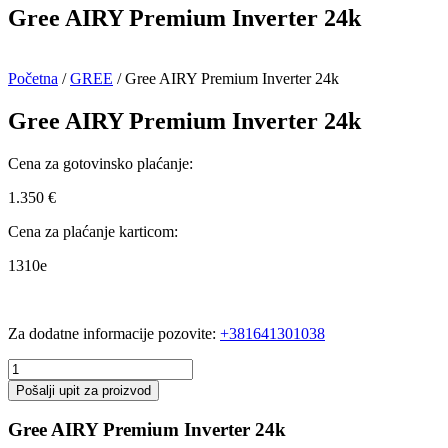
Gree AIRY Premium Inverter 24k
Početna
/
GREE
/ Gree AIRY Premium Inverter 24k
Gree AIRY Premium Inverter 24k
Cena za gotovinsko plaćanje:
1.350
€
Cena za plaćanje karticom:
1310e
Za dodatne informacije pozovite:
+381641301038
Gree
AIRY
Pošalji upit za proizvod
Premium
Inverter
Gree AIRY Premium Inverter 24k
24k