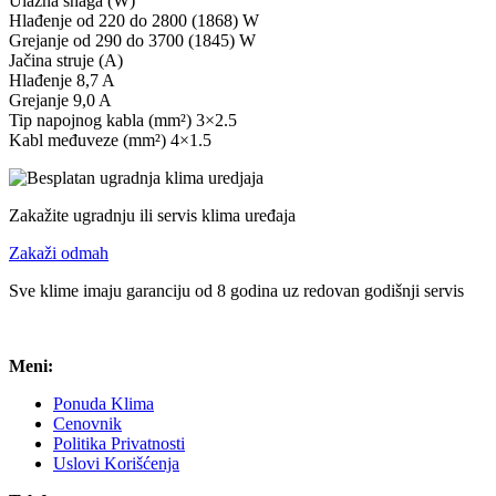
Ulazna snaga (W)
Hlađenje od 220 do 2800 (1868) W
Grejanje od 290 do 3700 (1845) W
Jačina struje (A)
Hlađenje 8,7 A
Grejanje 9,0 A
Tip napojnog kabla (mm²) 3×2.5
Kabl međuveze (mm²) 4×1.5
Zakažite ugradnju ili servis klima uređaja
Zakaži odmah
Sve klime imaju garanciju od 8 godina uz redovan godišnji servis
Meni:
Ponuda Klima
Cenovnik
Politika Privatnosti
Uslovi Korišćenja