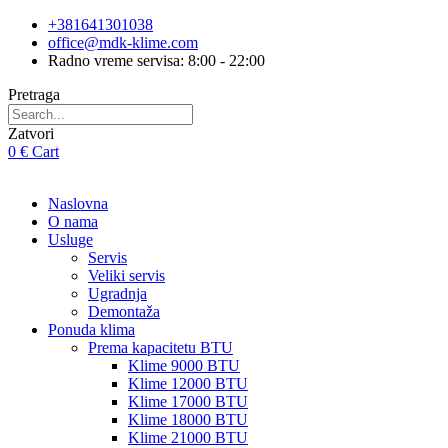
Skip
+381641301038
to
office@mdk-klime.com
content
Radno vreme servisa: 8:00 - 22:00
Pretraga
Zatvori
0
€
Cart
Naslovna
O nama
Usluge
Servis
Veliki servis
Ugradnja
Demontaža
Ponuda klima
Prema kapacitetu BTU
Klime 9000 BTU
Klime 12000 BTU
Klime 17000 BTU
Klime 18000 BTU
Klime 21000 BTU