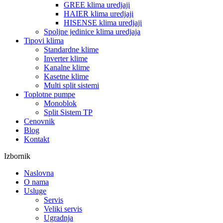
GREE klima uredjaji
HAIER klima uredjaji
HISENSE klima uredjaji
Spoljne jedinice klima uredjaja
Tipovi klima
Standardne klime
Inverter klime
Kanalne klime
Kasetne klime
Multi split sistemi
Toplotne pumpe
Monoblok
Split Sistem TP
Cenovnik
Blog
Kontakt
Izbornik
Naslovna
O nama
Usluge
Servis
Veliki servis
Ugradnja