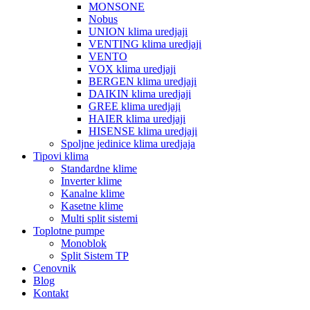
MONSONE
Nobus
UNION klima uredjaji
VENTING klima uredjaji
VENTO
VOX klima uredjaji
BERGEN klima uredjaji
DAIKIN klima uredjaji
GREE klima uredjaji
HAIER klima uredjaji
HISENSE klima uredjaji
Spoljne jedinice klima uredjaja
Tipovi klima
Standardne klime
Inverter klime
Kanalne klime
Kasetne klime
Multi split sistemi
Toplotne pumpe
Monoblok
Split Sistem TP
Cenovnik
Blog
Kontakt