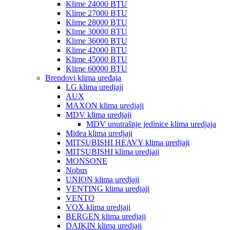
Klime 24000 BTU
Klime 27000 BTU
Klime 28000 BTU
Klime 30000 BTU
Klime 36000 BTU
Klime 42000 BTU
Klime 45000 BTU
Klime 60000 BTU
Brendovi klima uređaja
LG klima uredjaji
AUX
MAXON klima uredjaji
MDV klima uredjaji
MDV unutrašnje jedinice klima uredjaja
Midea klima uredjaji
MITSUBISHI HEAVY klima uredjaji
MITSUBISHI klima uredjaji
MONSONE
Nobus
UNION klima uredjaji
VENTING klima uredjaji
VENTO
VOX klima uredjaji
BERGEN klima uredjaji
DAIKIN klima uredjaji