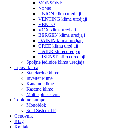
MONSONE
Nobus
UNION klima uredjaji
VENTING klima uredjaji
VENTO
VOX klima uredjaji
BERGEN klima uredjaji
DAIKIN klima uredjaji
GREE klima uredjaji
HAIER klima uredjaji
HISENSE klima uredjaji
Spoljne jedinice klima uredjaja
Tipovi klima
Standardne klime
Inverter klime
Kanalne klime
Kasetne klime
Multi split sistemi
Toplotne pumpe
Monoblok
Split Sistem TP
Cenovnik
Blog
Kontakt