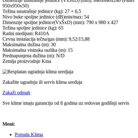
Dimenzije unutrašnje jedinice (VxŠxD) (mm): 840x840x240 (Panel
950x950x50)
Težina unutrašnje jedinice (kg): 27 + 6,5
Nivo buke spoljne jedinice (dB)min/max: 54
Dimenzije spoljne jedinice(VxŠxD) (mm): 790 x 980 x 427
Težina spoljne jedinice (kg): 65
Radni medijum: R410A
Cevna instalacija tečna/gas (mm): 9,52/15,88
Maksimalna dužina (m): 30
Maksimalna visinska razlika (m): 15
Prednapunjena dužina (m): N/D
Zemlja proizvodnje Kina
Zakažite ugradnju ili servis klima uređaja
Zakaži odmah
Sve klime imaju garanciju od 8 godina uz redovan godišnji servis
Meni:
Ponuda Klima