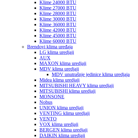
Klime 24000 BTU
Klime 27000 BTU
Klime 28000 BTU
Klime 30000 BTU
Klime 36000 BTU
Klime 42000 BTU
Klime 45000 BTU
Klime 60000 BTU
Brendovi klima uređaja
LG klima uredjaji
AUX
MAXON klima uredjaji
MDV klima uredjaji
MDV unutrašnje jedinice klima uredjaja
Midea klima uredjaji
MITSUBISHI HEAVY klima uredjaji
MITSUBISHI klima uredjaji
MONSONE
Nobus
UNION klima uredjaji
VENTING klima uredjaji
VENTO
VOX klima uredjaji
BERGEN klima uredjaji
DAIKIN klima uredjaji