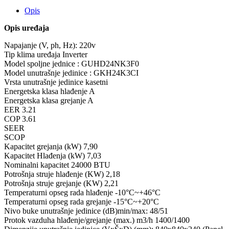
Opis
Opis uređaja
Napajanje (V, ph, Hz): 220v
Tip klima uređaja Inverter
Model spoljne jednice : GUHD24NK3F0
Model unutrašnje jedinice : GKH24K3CI
Vrsta unutrašnje jedinice kasetni
Energetska klasa hlađenje A
Energetska klasa grejanje A
EER 3.21
COP 3.61
SEER
SCOP
Kapacitet grejanja (kW) 7,90
Kapacitet Hlađenja (kW) 7,03
Nominalni kapacitet 24000 BTU
Potrošnja struje hlađenje (KW) 2,18
Potrošnja struje grejanje (KW) 2,21
Temperaturni opseg rada hlađenje -10°C~+46°C
Temperaturni opseg rada grejanje -15°C~+20°C
Nivo buke unutrašnje jedinice (dB)min/max: 48/51
Protok vazduha hlađenje/grejanje (max.) m3/h 1400/1400