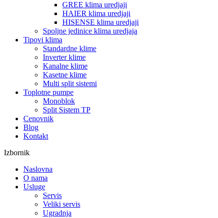
GREE klima uredjaji
HAIER klima uredjaji
HISENSE klima uredjaji
Spoljne jedinice klima uredjaja
Tipovi klima
Standardne klime
Inverter klime
Kanalne klime
Kasetne klime
Multi split sistemi
Toplotne pumpe
Monoblok
Split Sistem TP
Cenovnik
Blog
Kontakt
Izbornik
Naslovna
O nama
Usluge
Servis
Veliki servis
Ugradnja