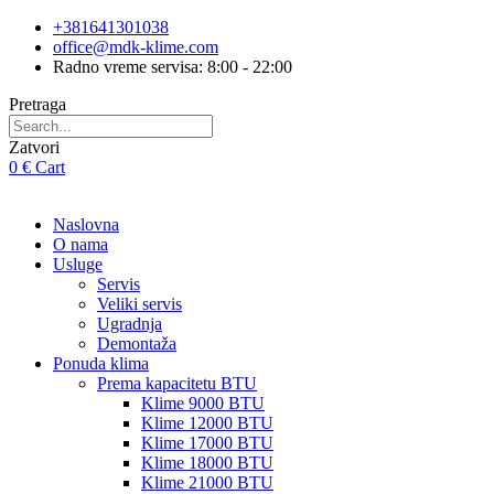
Skip
+381641301038
to
office@mdk-klime.com
content
Radno vreme servisa: 8:00 - 22:00
Pretraga
Zatvori
0
€
Cart
Naslovna
O nama
Usluge
Servis
Veliki servis
Ugradnja
Demontaža
Ponuda klima
Prema kapacitetu BTU
Klime 9000 BTU
Klime 12000 BTU
Klime 17000 BTU
Klime 18000 BTU
Klime 21000 BTU