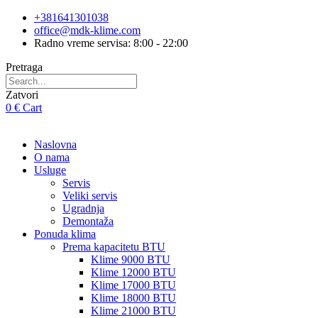
Skip
+381641301038
to
office@mdk-klime.com
content
Radno vreme servisa: 8:00 - 22:00
Pretraga
Zatvori
0
€
Cart
Naslovna
O nama
Usluge
Servis
Veliki servis
Ugradnja
Demontaža
Ponuda klima
Prema kapacitetu BTU
Klime 9000 BTU
Klime 12000 BTU
Klime 17000 BTU
Klime 18000 BTU
Klime 21000 BTU