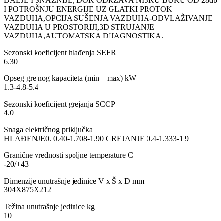
DALJE I SNAŽNIJE, DOK ODRŽAVA NISKU BUKU OD 28db
I POTROŠNJU ENERGIJE UZ GLATKI PROTOK
VAZDUHA,OPCIJA SUŠENJA VAZDUHA-ODVLAŽIVANJE
VAZDUHA U PROSTORIJI,3D STRUJANJE
VAZDUHA,AUTOMATSKA DIJAGNOSTIKA.
Sezonski koeficijent hlađenja SEER
6.30
Opseg grejnog kapaciteta (min – max) kW
1.3-4.8-5.4
Sezonski koeficijent grejanja SCOP
4.0
Snaga električnog priključka
HLAĐENJE0. 0.40-1.708-1.90 GREJANJE 0.4-1.333-1.9
Granične vrednosti spoljne temperature C
-20/+43
Dimenzije unutrašnje jedinice V x Š x D mm
304X875X212
Težina unutrašnje jedinice kg
10