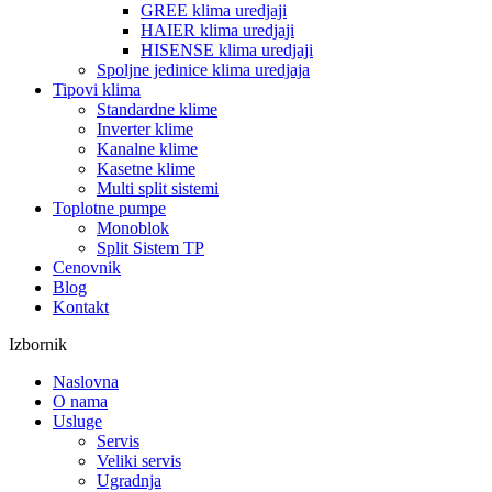
GREE klima uredjaji
HAIER klima uredjaji
HISENSE klima uredjaji
Spoljne jedinice klima uredjaja
Tipovi klima
Standardne klime
Inverter klime
Kanalne klime
Kasetne klime
Multi split sistemi
Toplotne pumpe
Monoblok
Split Sistem TP
Cenovnik
Blog
Kontakt
Izbornik
Naslovna
O nama
Usluge
Servis
Veliki servis
Ugradnja