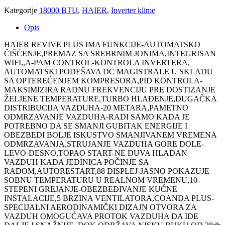
Kategorije
18000 BTU
,
HAIER
,
Inverter klime
Opis
HAIER REVIVE PLUS IMA FUNKCIJE-AUTOMATSKO
ČIŠĆENJE,PREMAZ SA SREBRNIM JONIMA,INTEGRISAN
WIFI,,A-PAM CONTROL-KONTROLA INVERTERA,
AUTOMATSKI PODEŠAVA DC MAGISTRALE U SKLADU
SA OPTEREĆENJEM KOMPRESORA,PID KONTROLA-
MAKSIMIZIRA RADNU FREKVENCIJU PRE DOSTIZANJE
ŽELJENE TEMPERATURE,TURBO HLAĐENJE,DUGAČKA
DISTRIBUCIJA VAZDUHA-20 METARA,PAMETNO
ODMRZAVANJE VAZDUHA-RADI SAMO KADA JE
POTREBNO DA SE SMANJI GUBITAK ENERGIJE I
OBEZBEDI BOLJE ISKUSTVO SMANJIVANEM VREMENA
ODMRZAVANJA,STRUJANJE VAZDUHA GORE DOLE-
LEVO-DESNO,TOPAO START-NE DUVA HLADAN
VAZDUH KADA JEDINICA POČINJE SA
RADOM,AUTORESTART,88 DISPLEJ-JASNO POKAZUJE
SOBNU TEMPERATURU U REALNOM VREMENU,10-
STEPENI GREJANJE-OBEZBEĐIVANJE KUĆNE
INSTALACIJE,5 BRZINA VENTILATORA,COANDA PLUS-
SPECIJALNI AERODINAMIČKI DIZAJN OTVORA ZA
VAZDUH OMOGUĆAVA PROTOK VAZDUHA DA IDE