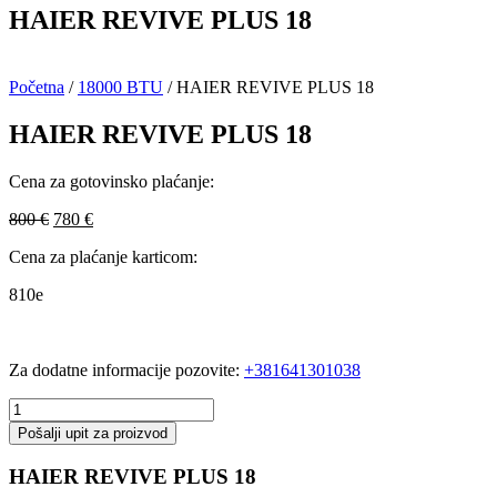
HAIER REVIVE PLUS 18
Početna
/
18000 BTU
/ HAIER REVIVE PLUS 18
HAIER REVIVE PLUS 18
Cena za gotovinsko plaćanje:
Originalna
Trenutna
800
€
780
€
cena
cena
Cena za plaćanje karticom:
je
je:
bila:
780 €.
810e
800 €.
Za dodatne informacije pozovite:
+381641301038
HAIER
REVIVE
Pošalji upit za proizvod
PLUS
18
HAIER REVIVE PLUS 18
količina