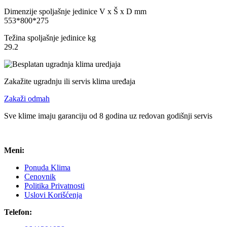
Dimenzije spoljašnje jedinice V x Š x D mm
553*800*275
Težina spoljašnje jedinice kg
29.2
Zakažite ugradnju ili servis klima uređaja
Zakaži odmah
Sve klime imaju garanciju od 8 godina uz redovan godišnji servis
Meni:
Ponuda Klima
Cenovnik
Politika Privatnosti
Uslovi Korišćenja
Telefon: