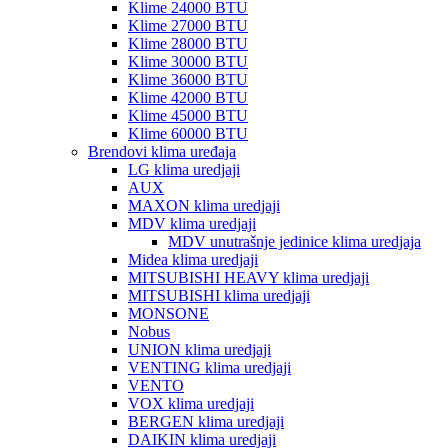
Klime 24000 BTU
Klime 27000 BTU
Klime 28000 BTU
Klime 30000 BTU
Klime 36000 BTU
Klime 42000 BTU
Klime 45000 BTU
Klime 60000 BTU
Brendovi klima uređaja
LG klima uredjaji
AUX
MAXON klima uredjaji
MDV klima uredjaji
MDV unutrašnje jedinice klima uredjaja
Midea klima uredjaji
MITSUBISHI HEAVY klima uredjaji
MITSUBISHI klima uredjaji
MONSONE
Nobus
UNION klima uredjaji
VENTING klima uredjaji
VENTO
VOX klima uredjaji
BERGEN klima uredjaji
DAIKIN klima uredjaji