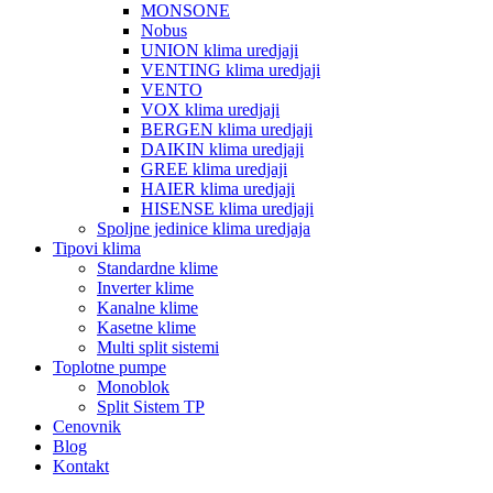
MONSONE
Nobus
UNION klima uredjaji
VENTING klima uredjaji
VENTO
VOX klima uredjaji
BERGEN klima uredjaji
DAIKIN klima uredjaji
GREE klima uredjaji
HAIER klima uredjaji
HISENSE klima uredjaji
Spoljne jedinice klima uredjaja
Tipovi klima
Standardne klime
Inverter klime
Kanalne klime
Kasetne klime
Multi split sistemi
Toplotne pumpe
Monoblok
Split Sistem TP
Cenovnik
Blog
Kontakt