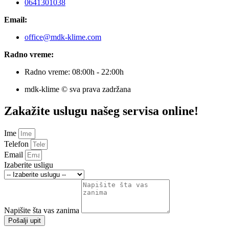
0641301038
Email:
office@mdk-klime.com
Radno vreme:
Radno vreme: 08:00h - 22:00h
mdk-klime © sva prava zadržana
Zakažite uslugu našeg servisa online!
Ime
Telefon
Email
Izaberite usligu
Napišite šta vas zanima
Pošalji upit