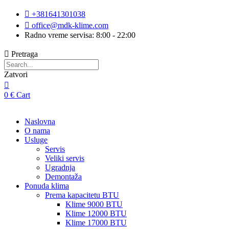
Skip
+381641301038
to
office@mdk-klime.com
content
Radno vreme servisa: 8:00 - 22:00
Pretraga
Zatvori
0
€
Cart
Naslovna
O nama
Usluge
Servis
Veliki servis
Ugradnja
Demontaža
Ponuda klima
Prema kapacitetu BTU
Klime 9000 BTU
Klime 12000 BTU
Klime 17000 BTU