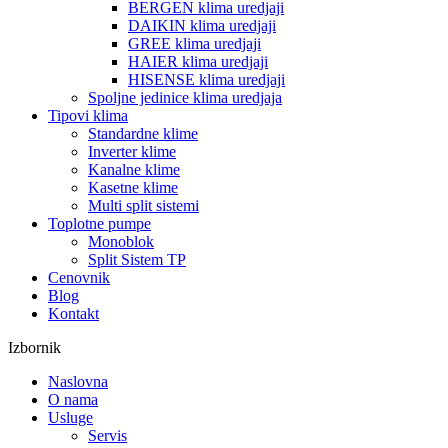
BERGEN klima uredjaji
DAIKIN klima uredjaji
GREE klima uredjaji
HAIER klima uredjaji
HISENSE klima uredjaji
Spoljne jedinice klima uredjaja
Tipovi klima
Standardne klime
Inverter klime
Kanalne klime
Kasetne klime
Multi split sistemi
Toplotne pumpe
Monoblok
Split Sistem TP
Cenovnik
Blog
Kontakt
Izbornik
Naslovna
O nama
Usluge
Servis