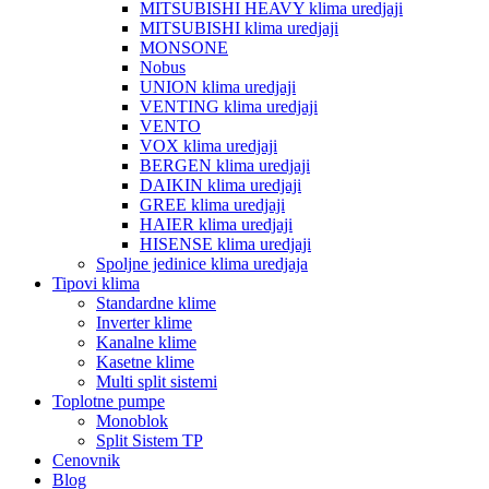
MITSUBISHI HEAVY klima uredjaji
MITSUBISHI klima uredjaji
MONSONE
Nobus
UNION klima uredjaji
VENTING klima uredjaji
VENTO
VOX klima uredjaji
BERGEN klima uredjaji
DAIKIN klima uredjaji
GREE klima uredjaji
HAIER klima uredjaji
HISENSE klima uredjaji
Spoljne jedinice klima uredjaja
Tipovi klima
Standardne klime
Inverter klime
Kanalne klime
Kasetne klime
Multi split sistemi
Toplotne pumpe
Monoblok
Split Sistem TP
Cenovnik
Blog