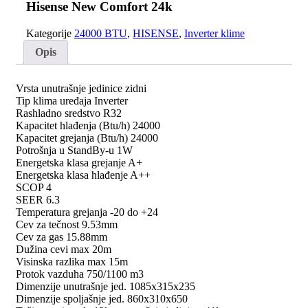
24k
Hisense New Comfort 24k
količina
Kategorije
24000 BTU
,
HISENSE
,
Inverter klime
Opis
Vrsta unutrašnje jedinice zidni
Tip klima uređaja Inverter
Rashladno sredstvo R32
Kapacitet hlađenja (Btu/h) 24000
Kapacitet grejanja (Btu/h) 24000
Potrošnja u StandBy-u 1W
Energetska klasa grejanje A+
Energetska klasa hlađenje A++
SCOP 4
SEER 6.3
Temperatura grejanja -20 do +24
Cev za tečnost 9.53mm
Cev za gas 15.88mm
Dužina cevi max 20m
Visinska razlika max 15m
Protok vazduha 750/1100 m3
Dimenzije unutrašnje jed. 1085x315x235
Dimenzije spoljašnje jed. 860x310x650