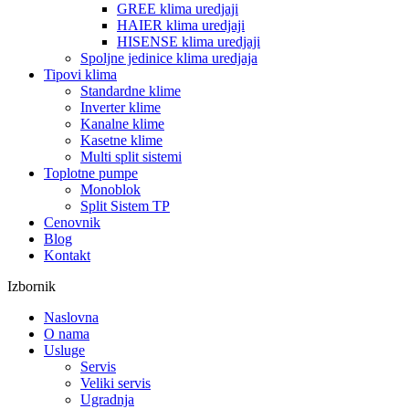
GREE klima uredjaji
HAIER klima uredjaji
HISENSE klima uredjaji
Spoljne jedinice klima uredjaja
Tipovi klima
Standardne klime
Inverter klime
Kanalne klime
Kasetne klime
Multi split sistemi
Toplotne pumpe
Monoblok
Split Sistem TP
Cenovnik
Blog
Kontakt
Izbornik
Naslovna
O nama
Usluge
Servis
Veliki servis
Ugradnja