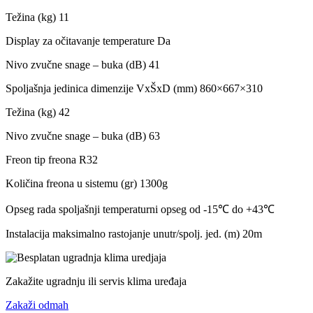
Težina (kg) 11
Display za očitavanje temperature Da
Nivo zvučne snage – buka (dB) 41
Spoljašnja jedinica dimenzije VxŠxD (mm) 860×667×310
Težina (kg) 42
Nivo zvučne snage – buka (dB) 63
Freon tip freona R32
Količina freona u sistemu (gr) 1300g
Opseg rada spoljašnji temperaturni opseg od -15℃ do +43℃
Instalacija maksimalno rastojanje unutr/spolj. jed. (m) 20m
Zakažite ugradnju ili servis klima uređaja
Zakaži odmah