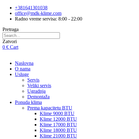
Skip
+381641301038
to
office@mdk-klime.com
content
Radno vreme servisa: 8:00 - 22:00
Pretraga
Zatvori
0
€
Cart
Naslovna
O nama
Usluge
Servis
Veliki servis
Ugradnja
Demontaža
Ponuda klima
Prema kapacitetu BTU
Klime 9000 BTU
Klime 12000 BTU
Klime 17000 BTU
Klime 18000 BTU
Klime 21000 BTU