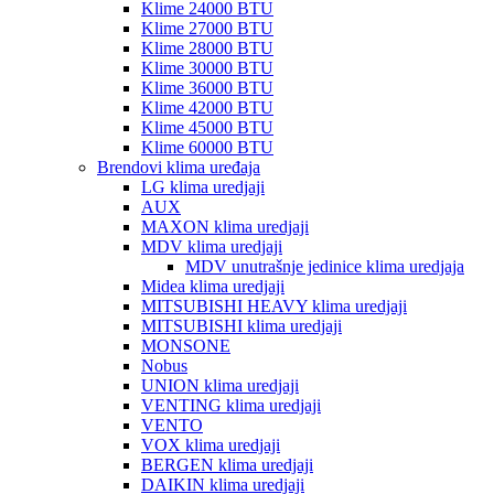
Klime 24000 BTU
Klime 27000 BTU
Klime 28000 BTU
Klime 30000 BTU
Klime 36000 BTU
Klime 42000 BTU
Klime 45000 BTU
Klime 60000 BTU
Brendovi klima uređaja
LG klima uredjaji
AUX
MAXON klima uredjaji
MDV klima uredjaji
MDV unutrašnje jedinice klima uredjaja
Midea klima uredjaji
MITSUBISHI HEAVY klima uredjaji
MITSUBISHI klima uredjaji
MONSONE
Nobus
UNION klima uredjaji
VENTING klima uredjaji
VENTO
VOX klima uredjaji
BERGEN klima uredjaji
DAIKIN klima uredjaji