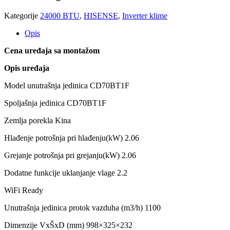
Kategorije
24000 BTU
,
HISENSE
,
Inverter klime
Opis
Cena uređaja sa montažom
Opis uređaja
Model unutrašnja jedinica CD70BT1F
Spoljašnja jedinica CD70BT1F
Zemlja porekla Kina
Hlađenje potrošnja pri hlađenju(kW) 2.06
Grejanje potrošnja pri grejanju(kW) 2.06
Dodatne funkcije uklanjanje vlage 2.2
WiFi Ready
Unutrašnja jedinica protok vazduha (m3/h) 1100
Dimenzije VxŠxD (mm) 998×325×232