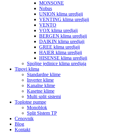
MONSONE
Nobus
UNION klima uredjaji
VENTING klima uredjaji
VENTO
VOX klima uredjaji
BERGEN klima uredjaji
DAIKIN klima uredjaji
GREE klima uredjaji
HAIER klima uredjaji
HISENSE klima uredjaji
Spoljne jedinice klima uredjaja
Tipovi klima
Standardne klime
Inverter klime
Kanalne klime
Kasetne klime
Multi split sistemi
Toplotne pumpe
Monoblok
Split Sistem TP
Cenovnik
Blog
Kontakt