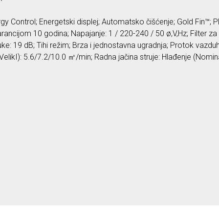
gy Control; Energetski displej; Automatsko čišćenje; Gold Fin™; 
ancijom 10 godina; Napajanje: 1 / 220-240 / 50 ø,V,Hz; Filter za
buke: 19 dB; Tihi režim; Brza i jednostavna ugradnja; Protok vazdu
/VelikI): 5.6/7.2/10.0 ㎥/min; Radna jačina struje: Hlađenje (Nomi