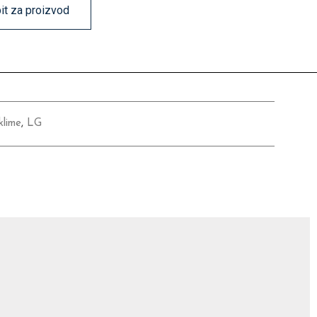
pit za proizvod
klime
,
LG