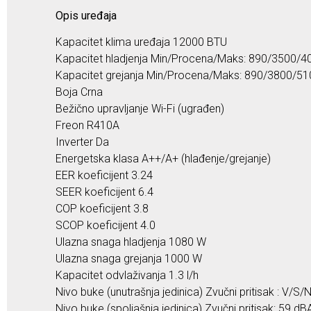
Opis uređaja
Kapacitet klima uređaja 12000 BTU
Kapacitet hladjenja Min/Procena/Maks: 890/3500/
Kapacitet grejanja Min/Procena/Maks: 890/3800/5
Boja Crna
Bežično upravljanje Wi-Fi (ugrađen)
Freon R410A
Inverter Da
Energetska klasa A++/A+ (hlađenje/grejanje)
EER koeficijent 3.24
SEER koeficijent 6.4
COP koeficijent 3.8
SCOP koeficijent 4.0
Ulazna snaga hladjenja 1080 W
Ulazna snaga grejanja 1000 W
Kapacitet odvlaživanja 1.3 l/h
Nivo buke (unutrašnja jedinica) Zvučni pritisak : V/S
Nivo buke (spoljašnja jedinica) Zvučni pritisak: 59 dB