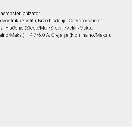
Plasmaster jonizator
 dvostruku zaštitu; Brzo hlađenje; Cetvoro-smerna
ha: Hlađenje (Sleep/Mali/Srednji/VelikI/Maks.:
nalno/Maks.) – 4.7/6.0 A; Grejanje (Nominalno/Maks.):