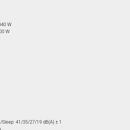
4040 W
100 W
/N/Sleep: 41/35/27/19 dB(A) ± 1
A