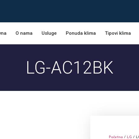
vna
O nama
Usluge
Ponuda klima
Tipovi klima
LG-AC12BK
Početna
/
LG
/ L