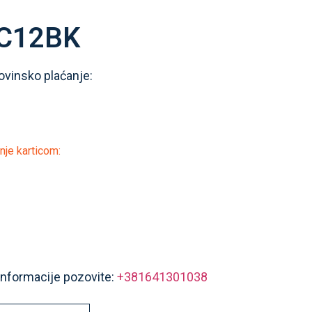
C12BK
ovinsko plaćanje:
nje karticom:
informacije pozovite:
+381641301038