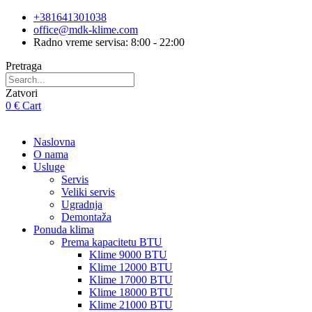
Skip
+381641301038
to
office@mdk-klime.com
content
Radno vreme servisa: 8:00 - 22:00
Pretraga
Zatvori
0
€
Cart
Naslovna
O nama
Usluge
Servis
Veliki servis
Ugradnja
Demontaža
Ponuda klima
Prema kapacitetu BTU
Klime 9000 BTU
Klime 12000 BTU
Klime 17000 BTU
Klime 18000 BTU
Klime 21000 BTU