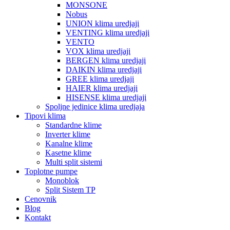
MONSONE
Nobus
UNION klima uredjaji
VENTING klima uredjaji
VENTO
VOX klima uredjaji
BERGEN klima uredjaji
DAIKIN klima uredjaji
GREE klima uredjaji
HAIER klima uredjaji
HISENSE klima uredjaji
Spoljne jedinice klima uredjaja
Tipovi klima
Standardne klime
Inverter klime
Kanalne klime
Kasetne klime
Multi split sistemi
Toplotne pumpe
Monoblok
Split Sistem TP
Cenovnik
Blog
Kontakt