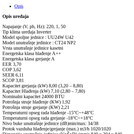
Opis
Opis uređaja
Napajanje (V, ph, Hz): 220, 1, 50
Tip klima uređaja Inverter
Model spoljne jednice : UU24W U42
Model unutrašnje jedinice : CT24 NP2
Vrsta unutrašnje jedinice kasetni
Energetska klasa hlađenje A++
Energetska klasa grejanje A
EER 3,70
COP 3,62
SEER 6,11
SCOP 3,81
Kapacitet grejanja (kW) 8,00 (3,20 – 8,80)
Kapacitet Hlađenja (kW) 7,10 (2,80 – 7,80)
Nominalni kapacitet 24000 BTU
Potrošnja struje hlađenje (KW) 1,92
Potrošnja struje grejanje (KW) 2,21
Temperaturni opseg rada hlađenje -15°C~+48°C
Temperaturni opseg rada grejanje -18°C~+18°C
Nivo buke unutrašnje jedinice (dB)min/max: 34/38
Protok vazduha hlađenje/grejanje (max.) m3/h 1020/1020