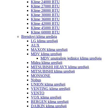
Klime 24000 BTU
Klime 27000 BTU
Klime 28000 BTU
Klime 30000 BTU
Klime 36000 BTU
Klime 42000 BTU
Klime 45000 BTU
Klime 60000 BTU
Brendovi klima uređaja
LG klima uredjaji
AUX
MAXON klima uredjaji
MDV klima uredjaji
MDV unutrašnje jedinice klima uredjaja
Midea klima uredjaji
MITSUBISHI HEAVY klima uredjaji
MITSUBISHI klima uredjaji
MONSONE
Nobus
UNION klima uredjaji
VENTING klima uredjaji
VENTO
VOX klima uredjaji
BERGEN klima uredjaji
DAIKIN klima uredjaji