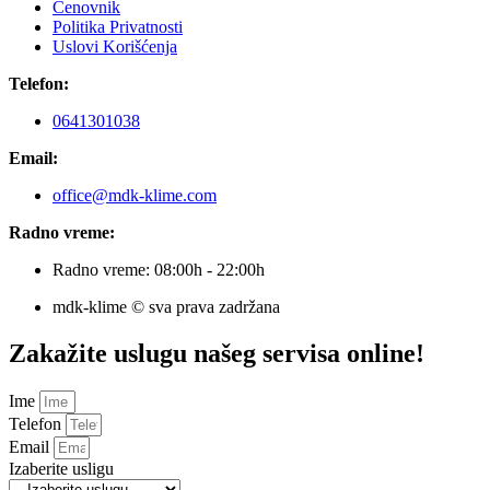
Cenovnik
Politika Privatnosti
Uslovi Korišćenja
Telefon:
0641301038
Email:
office@mdk-klime.com
Radno vreme:
Radno vreme: 08:00h - 22:00h
mdk-klime © sva prava zadržana
Zakažite uslugu našeg servisa online!
Ime
Telefon
Email
Izaberite usligu