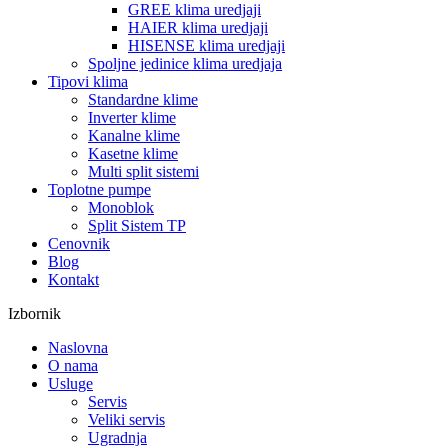
GREE klima uredjaji
HAIER klima uredjaji
HISENSE klima uredjaji
Spoljne jedinice klima uredjaja
Tipovi klima
Standardne klime
Inverter klime
Kanalne klime
Kasetne klime
Multi split sistemi
Toplotne pumpe
Monoblok
Split Sistem TP
Cenovnik
Blog
Kontakt
Izbornik
Naslovna
O nama
Usluge
Servis
Veliki servis
Ugradnja