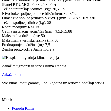
Dimenzije unutrašnje jedinice (VxŠxD) (mm): 840 x 204 x 840
(Panel PT-UMC1 950 x 25 x 950)
Težina unutrašnje jedinice (kg): 20,5 + 5
Nivo buke spoljne jedinice (dB)min/max: 48/52
Dimenzije spoljne jedinice(VxŠxD) (mm): 834 x 950 x 330
Težina spoljne jedinice (kg): 58
Radni medijum: R410A
Cevna instalacija tečna/gas (mm): 9,52/15,88
Maksimalna dužina (m): 50
Maksimalna visinska razlika (m): 30
Prednapunjena dužina (m): 7,5
Zemlja proizvodnje Južna Koreja
Zakažite ugradnju ili servis klima uređaja
Zakaži odmah
Sve klime imaju garanciju od 8 godina uz redovan godišnji servis
Meni:
Ponuda Klima