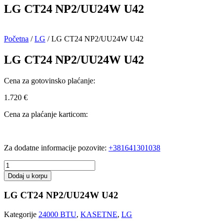
LG CT24 NP2/UU24W U42
Početna
/
LG
/ LG CT24 NP2/UU24W U42
LG CT24 NP2/UU24W U42
Cena za gotovinsko plaćanje:
1.720
€
Cena za plaćanje karticom:
Za dodatne informacije pozovite:
+381641301038
LG
CT24
Dodaj u korpu
NP2/UU24W
U42
LG CT24 NP2/UU24W U42
količina
Kategorije
24000 BTU
,
KASETNE
,
LG