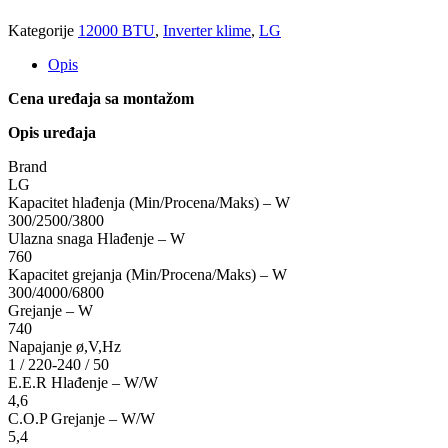
Kategorije
12000 BTU
,
Inverter klime
,
LG
Opis
Cena uređaja sa montažom
Opis uređaja
Brand
LG
Kapacitet hlađenja (Min/Procena/Maks) – W
300/2500/3800
Ulazna snaga Hlađenje – W
760
Kapacitet grejanja (Min/Procena/Maks) – W
300/4000/6800
Grejanje – W
740
Napajanje ø,V,Hz
1 / 220-240 / 50
E.E.R Hlađenje – W/W
4,6
C.O.P Grejanje – W/W
5,4