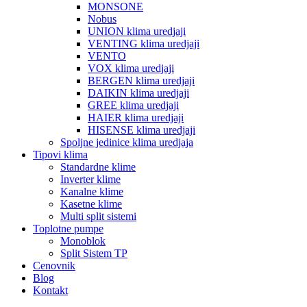
MONSONE
Nobus
UNION klima uredjaji
VENTING klima uredjaji
VENTO
VOX klima uredjaji
BERGEN klima uredjaji
DAIKIN klima uredjaji
GREE klima uredjaji
HAIER klima uredjaji
HISENSE klima uredjaji
Spoljne jedinice klima uredjaja
Tipovi klima
Standardne klime
Inverter klime
Kanalne klime
Kasetne klime
Multi split sistemi
Toplotne pumpe
Monoblok
Split Sistem TP
Cenovnik
Blog
Kontakt