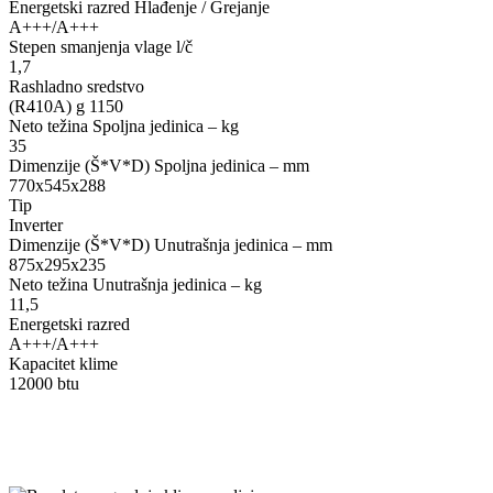
Energetski razred Hlađenje / Grejanje
A+++/A+++
Stepen smanjenja vlage l/č
1,7
Rashladno sredstvo
(R410A) g 1150
Neto težina Spoljna jedinica – kg
35
Dimenzije (Š*V*D) Spoljna jedinica – mm
770x545x288
Tip
Inverter
Dimenzije (Š*V*D) Unutrašnja jedinica – mm
875x295x235
Neto težina Unutrašnja jedinica – kg
11,5
Energetski razred
A+++/A+++
Kapacitet klime
12000 btu