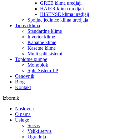
GREE klima uredjaji
HAIER klima uredjaji
HISENSE klima uredjaji
Spoljne jedinice klima uredjaja
Tipovi klima
Standardne klime
Inverter klime
Kanalne klime
Kasetne klime
Multi split sistemi
Toplotne pumpe
Monoblok
Split Sistem TP
Cenovnik
Blog
Kontakt
Izbornik
Naslovna
O nama
Usluge
Servis
Veliki servis
Ugradnja