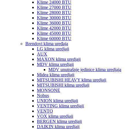
Klime 24000 BTU
Klime 27000 BTU
Klime 28000 BTU
Klime 30000 BTU
Klime 36000 BTU
Klime 42000 BTU
Klime 45000 BTU
Klime 60000 BTU
Brendovi klima uređaja
LG klima uredjaji
AUX
MAXON klima uredjaji
MDV klima uredjaji
MDV unutrašnje jedinice klima uredjaja
Midea klima uredjaji
MITSUBISHI HEAVY klima uredjaji
MITSUBISHI klima uredjaji
MONSONE
Nobus
UNION klima uredjaji
VENTING klima uredjaji
VENTO
VOX klima uredjaji
BERGEN klima uredjaji
DAIKIN klima uredjaji