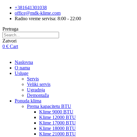
Skip
+381641301038
to
office@mdk-klime.com
content
Radno vreme servisa: 8:00 - 22:00
Pretraga
Zatvori
0
€
Cart
Naslovna
O nama
Usluge
Servis
Veliki servis
Ugradnja
Demontaža
Ponuda klima
Prema kapacitetu BTU
Klime 9000 BTU
Klime 12000 BTU
Klime 17000 BTU
Klime 18000 BTU
Klime 21000 BTU