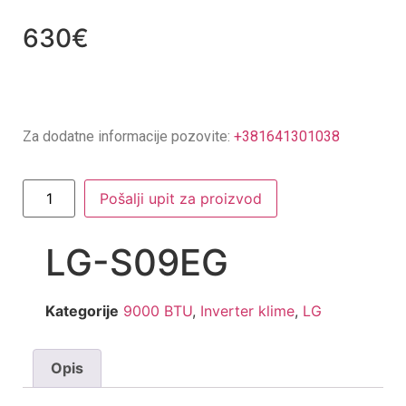
630€
Za dodatne informacije pozovite:
+381641301038
Pošalji upit za proizvod
LG-S09EG
Kategorije
9000 BTU
,
Inverter klime
,
LG
Opis