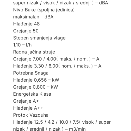
super nizak / visok / nizak / srednji ) – dBA
Nivo Buke (spoljna jedinica)
maksimalan – dBA
Hlađenje 48
Grejanje 50
Stepen smanjenja vlage
1.10 – l/h
Radna jačina struje
Grejanje 7.00 / 4.00( maks. / nom. ) – A
Hlađenje 3.30 / 6.00( nom. / maks. ) – A
Potrebna Snaga
Hlađenje 0,656 – kW
Grejanje 0,800 – kW
Energetska Klasa
Grejanje A+
Hlađenje A++
Protok Vazduha
Hlađenje 12.5 / 4.2 / 10.0 / 7.5( visok / super
nizak / srednji / nizak ) – m3/min