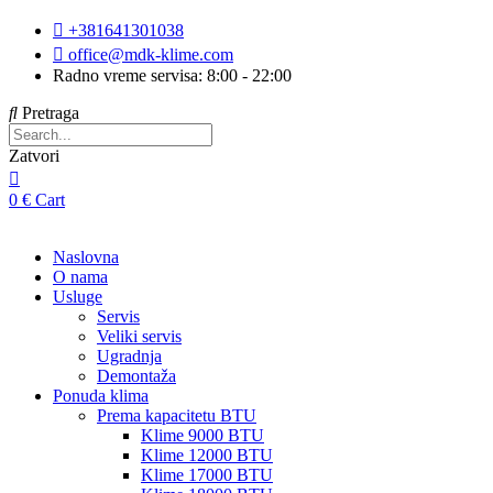
Skip
+381641301038
to
office@mdk-klime.com
content
Radno vreme servisa: 8:00 - 22:00
Pretraga
Zatvori
0
€
Cart
Naslovna
O nama
Usluge
Servis
Veliki servis
Ugradnja
Demontaža
Ponuda klima
Prema kapacitetu BTU
Klime 9000 BTU
Klime 12000 BTU
Klime 17000 BTU