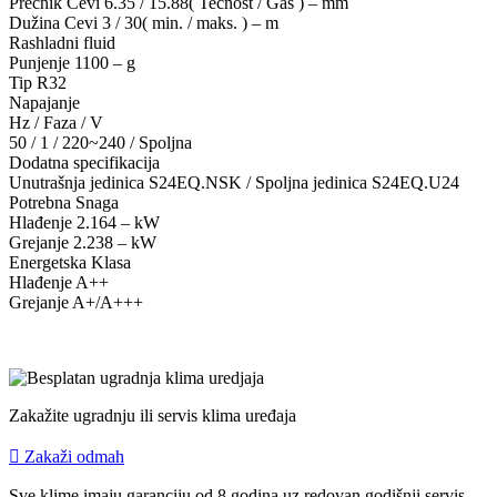
Prečnik Cevi 6.35 / 15.88( Tečnost / Gas ) – mm
Dužina Cevi 3 / 30( min. / maks. ) – m
Rashladni fluid
Punjenje 1100 – g
Tip R32
Napajanje
Hz / Faza / V
50 / 1 / 220~240 / Spoljna
Dodatna specifikacija
Unutrašnja jedinica S24EQ.NSK / Spoljna jedinica S24EQ.U24
Potrebna Snaga
Hlađenje 2.164 – kW
Grejanje 2.238 – kW
Energetska Klasa
Hlađenje A++
Grejanje A+/A+++
Zakažite ugradnju ili servis klima uređaja
Zakaži odmah
Sve klime imaju garanciju od 8 godina uz redovan godišnji servis