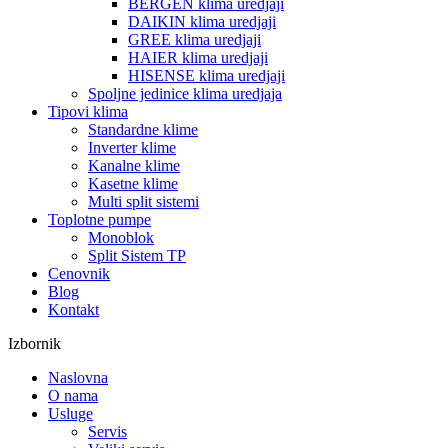
BERGEN klima uredjaji
DAIKIN klima uredjaji
GREE klima uredjaji
HAIER klima uredjaji
HISENSE klima uredjaji
Spoljne jedinice klima uredjaja
Tipovi klima
Standardne klime
Inverter klime
Kanalne klime
Kasetne klime
Multi split sistemi
Toplotne pumpe
Monoblok
Split Sistem TP
Cenovnik
Blog
Kontakt
Izbornik
Naslovna
O nama
Usluge
Servis