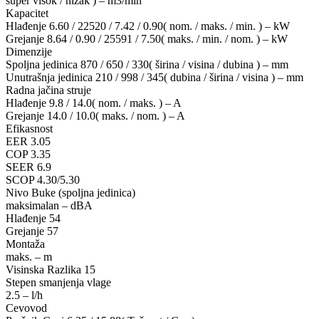
super visok / nizak ) – m3/min
Kapacitet
Hlađenje 6.60 / 22520 / 7.42 / 0.90( nom. / maks. / min. ) – kW
Grejanje 8.64 / 0.90 / 25591 / 7.50( maks. / min. / nom. ) – kW
Dimenzije
Spoljna jedinica 870 / 650 / 330( širina / visina / dubina ) – mm
Unutrašnja jedinica 210 / 998 / 345( dubina / širina / visina ) – mm
Radna jačina struje
Hlađenje 9.8 / 14.0( nom. / maks. ) – A
Grejanje 14.0 / 10.0( maks. / nom. ) – A
Efikasnost
EER 3.05
COP 3.35
SEER 6.9
SCOP 4.30/5.30
Nivo Buke (spoljna jedinica)
maksimalan – dBA
Hlađenje 54
Grejanje 57
Montaža
maks. – m
Visinska Razlika 15
Stepen smanjenja vlage
2.5 – l/h
Cevovod