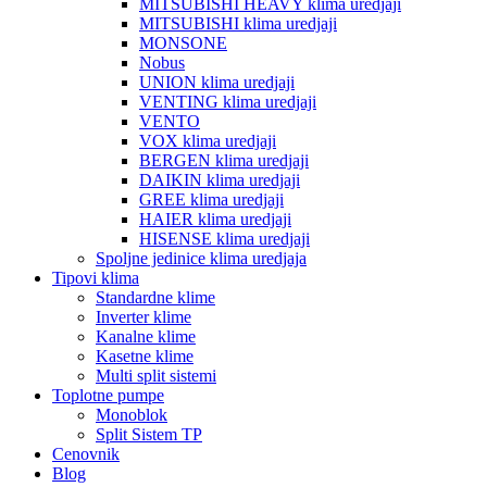
MITSUBISHI HEAVY klima uredjaji
MITSUBISHI klima uredjaji
MONSONE
Nobus
UNION klima uredjaji
VENTING klima uredjaji
VENTO
VOX klima uredjaji
BERGEN klima uredjaji
DAIKIN klima uredjaji
GREE klima uredjaji
HAIER klima uredjaji
HISENSE klima uredjaji
Spoljne jedinice klima uredjaja
Tipovi klima
Standardne klime
Inverter klime
Kanalne klime
Kasetne klime
Multi split sistemi
Toplotne pumpe
Monoblok
Split Sistem TP
Cenovnik
Blog