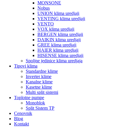
MONSONE
Nobus
UNION klima uredjaji
VENTING klima uredjaji
VENTO
VOX klima uredjaji
BERGEN klima uredjaji
DAIKIN klima uredjaji
GREE klima uredjaji
HAIER klima uredjaji
HISENSE klima uredjaji
Spoljne jedinice klima uredjaja
Tipovi klima
Standardne klime
Inverter klime
Kanalne klime
Kasetne klime
Multi split sistemi
Toplotne pumpe
Monoblok
Split Sistem TP
Cenovnik
Blog
Kontakt