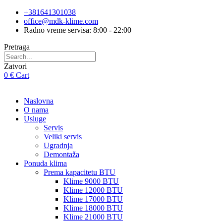
Skip
+381641301038
to
office@mdk-klime.com
content
Radno vreme servisa: 8:00 - 22:00
Pretraga
Zatvori
0
€
Cart
Naslovna
O nama
Usluge
Servis
Veliki servis
Ugradnja
Demontaža
Ponuda klima
Prema kapacitetu BTU
Klime 9000 BTU
Klime 12000 BTU
Klime 17000 BTU
Klime 18000 BTU
Klime 21000 BTU