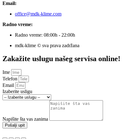
Email:
office@mdk-klime.com
Radno vreme:
Radno vreme: 08:00h - 22:00h
mdk-klime © sva prava zadržana
Zakažite uslugu našeg servisa online!
Ime
Telefon
Email
Izaberite usligu
Napišite šta vas zanima
Pošalji upit