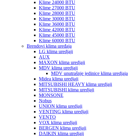
Klime 24000 BTU
Klime 27000 BTU
Klime 28000 BTU
Klime 30000 BTU
Klime 36000 BTU
Klime 42000 BTU
Klime 45000 BTU
Klime 60000 BTU
Brendovi klima uređaja
LG klima uredjaji
AUX
MAXON klima uredjaji
MDV klima uredjaji
MDV unutrašnje jedinice klima uredjaja
Midea klima uredjaji
MITSUBISHI HEAVY klima uredjaji
MITSUBISHI klima uredjaji
MONSONE
Nobus
UNION klima uredjaji
VENTING klima uredjaji
VENTO
VOX klima uredjaji
BERGEN klima uredjaji
DAIKIN klima uredjaji