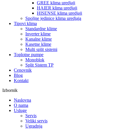
GREE klima uredjaji
HAIER klima uredjaji
HISENSE klima uredjaji
Spoljne jedinice klima uredjaja
Tipovi klima
Standardne klime
Inverter klime
Kanalne klime
Kasetne klime
Multi split sistemi
Toplotne pumpe
Monoblok
Split Sistem TP
Cenovnik
Blog
Kontakt
Izbornik
Naslovna
O nama
Usluge
Servis
Veliki servis
Ugradnja