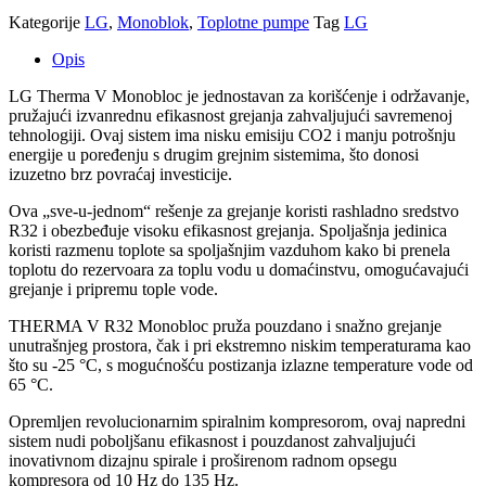
kw
Kategorije
LG
,
Monoblok
,
Toplotne pumpe
Tag
LG
količina
Opis
LG Therma V Monobloc je jednostavan za korišćenje i održavanje,
pružajući izvanrednu efikasnost grejanja zahvaljujući savremenoj
tehnologiji. Ovaj sistem ima nisku emisiju CO2 i manju potrošnju
energije u poređenju s drugim grejnim sistemima, što donosi
izuzetno brz povraćaj investicije.
Ova „sve-u-jednom“ rešenje za grejanje koristi rashladno sredstvo
R32 i obezbeđuje visoku efikasnost grejanja. Spoljašnja jedinica
koristi razmenu toplote sa spoljašnjim vazduhom kako bi prenela
toplotu do rezervoara za toplu vodu u domaćinstvu, omogućavajući
grejanje i pripremu tople vode.
THERMA V R32 Monobloc pruža pouzdano i snažno grejanje
unutrašnjeg prostora, čak i pri ekstremno niskim temperaturama kao
što su -25 °C, s mogućnošću postizanja izlazne temperature vode od
65 °C.
Opremljen revolucionarnim spiralnim kompresorom, ovaj napredni
sistem nudi poboljšanu efikasnost i pouzdanost zahvaljujući
inovativnom dizajnu spirale i proširenom radnom opsegu
kompresora od 10 Hz do 135 Hz.