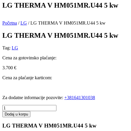
LG THERMA V HM051MR.U44 5 kw
Početna
/
LG
/ LG THERMA V HM051MR.U44 5 kw
LG THERMA V HM051MR.U44 5 kw
Tag:
LG
Cena za gotovinsko plaćanje:
3.700
€
Cena za plaćanje karticom:
Za dodatne informacije pozovite:
+381641301038
LG
THERMA
Dodaj u korpu
V
HM051MR.U44
LG THERMA V HM051MR.U44 5 kw
5