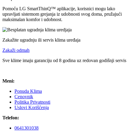
Pomoću LG SmartThinQ™ aplikacije, korisnici mogu lako
upravljati sistemom grejanja iz udobnosti svog doma, pružajući
maksimalan komfor i udobnost.
Zakažite ugradnju ili servis klima uređaja
Zakaži odmah
Sve klime imaju garanciju od 8 godina uz redovan godišnji servis
Meni:
Ponuda Klima
Cenovnik
Politika Privatnosti
Uslovi Korišćenja
Telefon:
0641301038