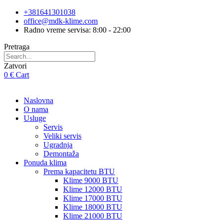
Skip
+381641301038
to
office@mdk-klime.com
content
Radno vreme servisa: 8:00 - 22:00
Pretraga
Zatvori
0
€
Cart
Naslovna
O nama
Usluge
Servis
Veliki servis
Ugradnja
Demontaža
Ponuda klima
Prema kapacitetu BTU
Klime 9000 BTU
Klime 12000 BTU
Klime 17000 BTU
Klime 18000 BTU
Klime 21000 BTU