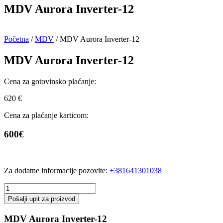
MDV Aurora Inverter-12
Početna
/
MDV
/ MDV Aurora Inverter-12
MDV Aurora Inverter-12
Cena za gotovinsko plaćanje:
620
€
Cena za plaćanje karticom:
600€
Za dodatne informacije pozovite:
+381641301038
MDV
Aurora
Pošalji upit za proizvod
Inverter-
12
MDV Aurora Inverter-12
količina