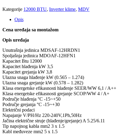
Kategorije
12000 BTU
,
Inverter klime
,
MDV
Opis
Cena uređaja sa montažom
Opis uređaja
Unutrašnja jedinica MDSAF-12HRDN1
Spoljašnja jedinica MDOAF-12HFN1
Kapacitet Btu 12000
Kapacitet hlađenja kW 3,5
Kapacitet grejanja kW 3,8
Ulazna snaga hlađenje kW (0.565 – 1.274)
Ulazna snaga grejanje kW (0.578 – 1.282)
Klasa energetske efikasnosti hlađenje SEER/WW 6,1 / A++
Klasa energetske efikasnosti grejanje SCOP/WW 4 / A+
Područje hlađenja °C -15~+50
Područje grejanja °C -15~+30
Električni podaci
Napajanje V/PH/Hz 220-240V,1Ph,50Hz
Jačina električne struje (hlađenje/grejanje) A 5.25/6.11
Tip napojnog kabla mm2 3 x 1.5
Kabl međuveze mm2 5 x 1.5