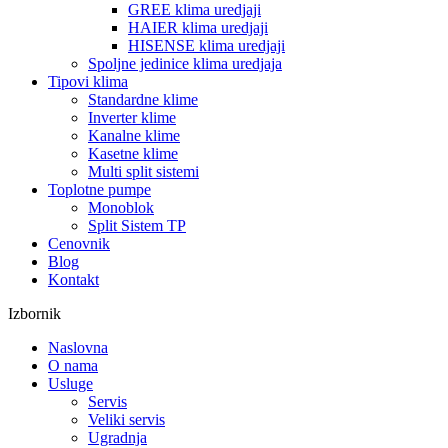
GREE klima uredjaji
HAIER klima uredjaji
HISENSE klima uredjaji
Spoljne jedinice klima uredjaja
Tipovi klima
Standardne klime
Inverter klime
Kanalne klime
Kasetne klime
Multi split sistemi
Toplotne pumpe
Monoblok
Split Sistem TP
Cenovnik
Blog
Kontakt
Izbornik
Naslovna
O nama
Usluge
Servis
Veliki servis
Ugradnja