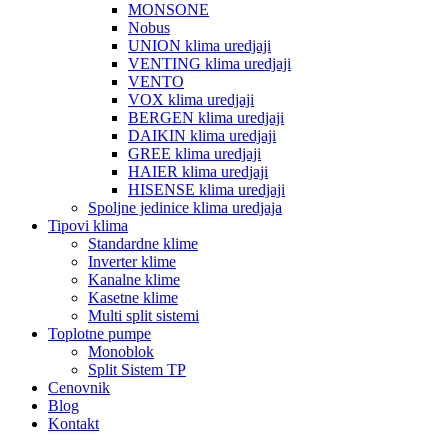
MONSONE
Nobus
UNION klima uredjaji
VENTING klima uredjaji
VENTO
VOX klima uredjaji
BERGEN klima uredjaji
DAIKIN klima uredjaji
GREE klima uredjaji
HAIER klima uredjaji
HISENSE klima uredjaji
Spoljne jedinice klima uredjaja
Tipovi klima
Standardne klime
Inverter klime
Kanalne klime
Kasetne klime
Multi split sistemi
Toplotne pumpe
Monoblok
Split Sistem TP
Cenovnik
Blog
Kontakt