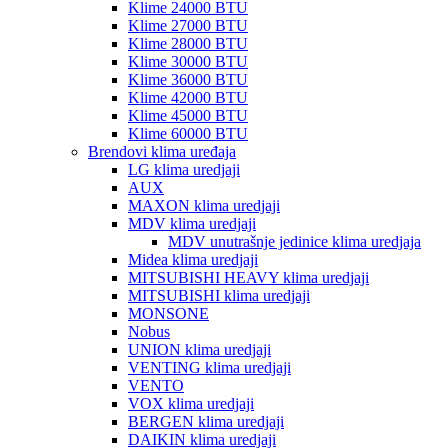
Klime 24000 BTU
Klime 27000 BTU
Klime 28000 BTU
Klime 30000 BTU
Klime 36000 BTU
Klime 42000 BTU
Klime 45000 BTU
Klime 60000 BTU
Brendovi klima uređaja
LG klima uredjaji
AUX
MAXON klima uredjaji
MDV klima uredjaji
MDV unutrašnje jedinice klima uredjaja
Midea klima uredjaji
MITSUBISHI HEAVY klima uredjaji
MITSUBISHI klima uredjaji
MONSONE
Nobus
UNION klima uredjaji
VENTING klima uredjaji
VENTO
VOX klima uredjaji
BERGEN klima uredjaji
DAIKIN klima uredjaji