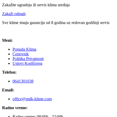
Zakažite ugradnju ili servis klima uređaja
Zakaži odmah
Sve klime imaju garanciju od 8 godina uz redovan godišnji servis
Meni:
Ponuda Klima
Cenovnik
Politika Privatnosti
Uslovi Korišćenja
Telefon:
0641301038
Email:
office@mdk-klime.com
Radno vreme:
Radno vreme: 08:00h - 22:00h