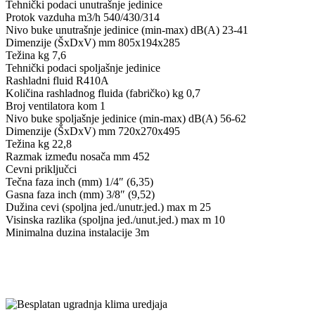
Tehnički podaci unutrašnje jedinice
Protok vazduha m3/h 540/430/314
Nivo buke unutrašnje jedinice (min-max) dB(A) 23-41
Dimenzije (ŠxDxV) mm 805x194x285
Težina kg 7,6
Tehnički podaci spoljašnje jedinice
Rashladni fluid R410A
Količina rashladnog fluida (fabričko) kg 0,7
Broj ventilatora kom 1
Nivo buke spoljašnje jedinice (min-max) dB(A) 56-62
Dimenzije (ŠxDxV) mm 720x270x495
Težina kg 22,8
Razmak između nosača mm 452
Cevni priključci
Tečna faza inch (mm) 1/4″ (6,35)
Gasna faza inch (mm) 3/8″ (9,52)
Dužina cevi (spoljna jed./unutr.jed.) max m 25
Visinska razlika (spoljna jed./unut.jed.) max m 10
Minimalna duzina instalacije 3m