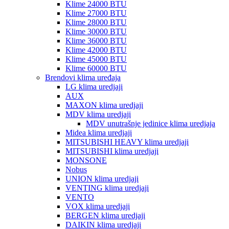
Klime 24000 BTU
Klime 27000 BTU
Klime 28000 BTU
Klime 30000 BTU
Klime 36000 BTU
Klime 42000 BTU
Klime 45000 BTU
Klime 60000 BTU
Brendovi klima uređaja
LG klima uredjaji
AUX
MAXON klima uredjaji
MDV klima uredjaji
MDV unutrašnje jedinice klima uredjaja
Midea klima uredjaji
MITSUBISHI HEAVY klima uredjaji
MITSUBISHI klima uredjaji
MONSONE
Nobus
UNION klima uredjaji
VENTING klima uredjaji
VENTO
VOX klima uredjaji
BERGEN klima uredjaji
DAIKIN klima uredjaji