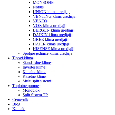
MONSONE
Nobus
UNION klima uredjaji
VENTING klima uredjaji
VENTO
VOX klima uredjaji
BERGEN klima uredjaji
DAIKIN klima uredjaji
GREE klima uredjaji
HAIER klima uredjaji
HISENSE klima uredjaji
Spoljne jedinice klima uredjaja
Tipovi klima
Standardne klime
Inverter klime
Kanalne klime
Kasetne klime
Multi split sistemi
Toplotne pumpe
Monoblok
Split Sistem TP
Cenovnik
Blog
Kontakt