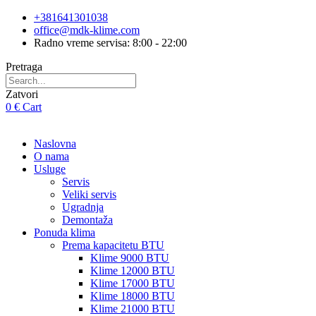
Skip
+381641301038
to
office@mdk-klime.com
content
Radno vreme servisa: 8:00 - 22:00
Pretraga
Zatvori
0
€
Cart
Naslovna
O nama
Usluge
Servis
Veliki servis
Ugradnja
Demontaža
Ponuda klima
Prema kapacitetu BTU
Klime 9000 BTU
Klime 12000 BTU
Klime 17000 BTU
Klime 18000 BTU
Klime 21000 BTU