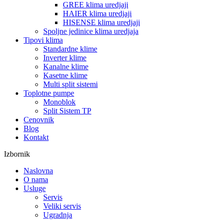
GREE klima uredjaji
HAIER klima uredjaji
HISENSE klima uredjaji
Spoljne jedinice klima uredjaja
Tipovi klima
Standardne klime
Inverter klime
Kanalne klime
Kasetne klime
Multi split sistemi
Toplotne pumpe
Monoblok
Split Sistem TP
Cenovnik
Blog
Kontakt
Izbornik
Naslovna
O nama
Usluge
Servis
Veliki servis
Ugradnja