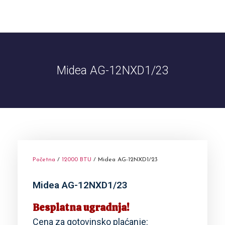
Ponuda klima
Tipovi klima
Toplotne pumpe
Midea AG-12NXD1/23
Početna
/
12000 BTU
/ Midea AG-12NXD1/23
Midea AG-12NXD1/23
Besplatna ugradnja!
Cena za gotovinsko plaćanje: