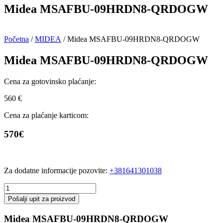
Midea MSAFBU-09HRDN8-QRDOGW
Početna
/
MIDEA
/ Midea MSAFBU-09HRDN8-QRDOGW
Midea MSAFBU-09HRDN8-QRDOGW
Cena za gotovinsko plaćanje:
560
€
Cena za plaćanje karticom:
570€
Za dodatne informacije pozovite:
+381641301038
Midea
MSAFBU-
Pošalji upit za proizvod
09HRDN8-
QRDOGW
Midea MSAFBU-09HRDN8-QRDOGW
količina