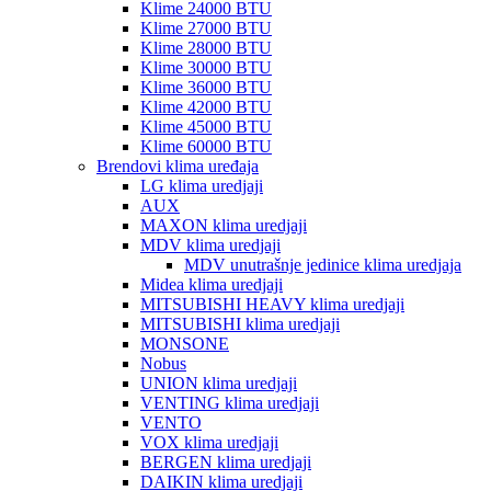
Klime 24000 BTU
Klime 27000 BTU
Klime 28000 BTU
Klime 30000 BTU
Klime 36000 BTU
Klime 42000 BTU
Klime 45000 BTU
Klime 60000 BTU
Brendovi klima uređaja
LG klima uredjaji
AUX
MAXON klima uredjaji
MDV klima uredjaji
MDV unutrašnje jedinice klima uredjaja
Midea klima uredjaji
MITSUBISHI HEAVY klima uredjaji
MITSUBISHI klima uredjaji
MONSONE
Nobus
UNION klima uredjaji
VENTING klima uredjaji
VENTO
VOX klima uredjaji
BERGEN klima uredjaji
DAIKIN klima uredjaji