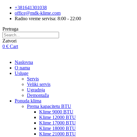
Skip
+381641301038
to
office@mdk-klime.com
content
Radno vreme servisa: 8:00 - 22:00
Pretraga
Zatvori
0
€
Cart
Naslovna
O nama
Usluge
Servis
Veliki servis
Ugradnja
Demontaža
Ponuda klima
Prema kapacitetu BTU
Klime 9000 BTU
Klime 12000 BTU
Klime 17000 BTU
Klime 18000 BTU
Klime 21000 BTU