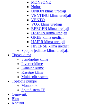
MONSONE
Nobus
UNION klima uredjaji
VENTING klima uredjaji
VENTO
VOX klima uredjaji
BERGEN klima uredjaji
DAIKIN klima uredjaji
GREE klima uredjaji
HAIER klima uredjaji
HISENSE klima uredjaji
Spoljne jedinice klima uredjaja
Tipovi klima
Standardne klime
Inverter klime
Kanalne klime
Kasetne klime
Multi split sistemi
Toplotne pumpe
Monoblok
Split Sistem TP
Cenovnik
Blog
Kontakt