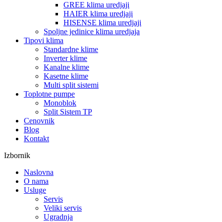
GREE klima uredjaji
HAIER klima uredjaji
HISENSE klima uredjaji
Spoljne jedinice klima uredjaja
Tipovi klima
Standardne klime
Inverter klime
Kanalne klime
Kasetne klime
Multi split sistemi
Toplotne pumpe
Monoblok
Split Sistem TP
Cenovnik
Blog
Kontakt
Izbornik
Naslovna
O nama
Usluge
Servis
Veliki servis
Ugradnja