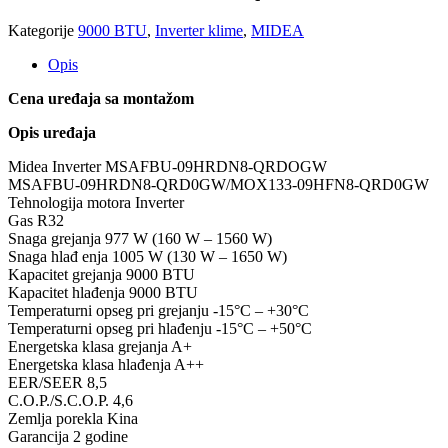
Kategorije
9000 BTU
,
Inverter klime
,
MIDEA
Opis
Cena uređaja sa montažom
Opis uređaja
Midea Inverter MSAFBU-09HRDN8-QRDOGW
MSAFBU-09HRDN8-QRD0GW/MOX133-09HFN8-QRD0GW
Tehnologija motora Inverter
Gas R32
Snaga grejanja 977 W (160 W – 1560 W)
Snaga hlađ enja 1005 W (130 W – 1650 W)
Kapacitet grejanja 9000 BTU
Kapacitet hlađenja 9000 BTU
Temperaturni opseg pri grejanju -15°C – +30°C
Temperaturni opseg pri hlađenju -15°C – +50°C
Energetska klasa grejanja A+
Energetska klasa hlađenja A++
EER/SEER 8,5
C.O.P./S.C.O.P. 4,6
Zemlja porekla Kina
Garancija 2 godine