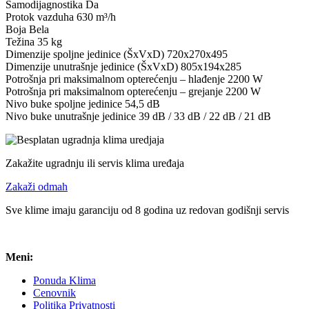
Samodijagnostika Da
Protok vazduha 630 m³/h
Boja Bela
Težina 35 kg
Dimenzije spoljne jedinice (ŠxVxD) 720x270x495
Dimenzije unutrašnje jedinice (ŠxVxD) 805x194x285
Potrošnja pri maksimalnom opterećenju – hlađenje 2200 W
Potrošnja pri maksimalnom opterećenju – grejanje 2200 W
Nivo buke spoljne jedinice 54,5 dB
Nivo buke unutrašnje jedinice 39 dB / 33 dB / 22 dB / 21 dB
Zakažite ugradnju ili servis klima uređaja
Zakaži odmah
Sve klime imaju garanciju od 8 godina uz redovan godišnji servis
Meni:
Ponuda Klima
Cenovnik
Politika Privatnosti