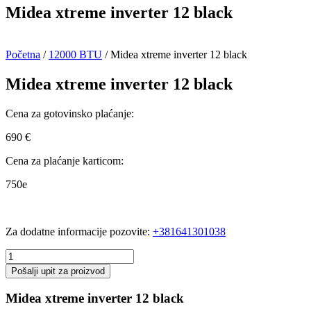
Midea xtreme inverter 12 black
Početna
/
12000 BTU
/ Midea xtreme inverter 12 black
Midea xtreme inverter 12 black
Cena za gotovinsko plaćanje:
690
€
Cena za plaćanje karticom:
750e
Za dodatne informacije pozovite:
+381641301038
Midea
xtreme
Pošalji upit za proizvod
inverter
12
Midea xtreme inverter 12 black
black