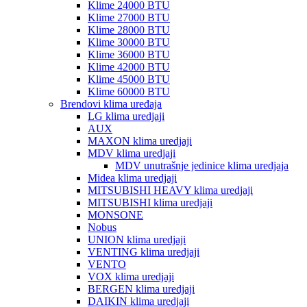
Klime 24000 BTU
Klime 27000 BTU
Klime 28000 BTU
Klime 30000 BTU
Klime 36000 BTU
Klime 42000 BTU
Klime 45000 BTU
Klime 60000 BTU
Brendovi klima uređaja
LG klima uredjaji
AUX
MAXON klima uredjaji
MDV klima uredjaji
MDV unutrašnje jedinice klima uredjaja
Midea klima uredjaji
MITSUBISHI HEAVY klima uredjaji
MITSUBISHI klima uredjaji
MONSONE
Nobus
UNION klima uredjaji
VENTING klima uredjaji
VENTO
VOX klima uredjaji
BERGEN klima uredjaji
DAIKIN klima uredjaji