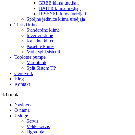
GREE klima uredjaji
HAIER klima uredjaji
HISENSE klima uredjaji
Spoljne jedinice klima uredjaja
Tipovi klima
Standardne klime
Inverter klime
Kanalne klime
Kasetne klime
Multi split sistemi
Toplotne pumpe
Monoblok
Split Sistem TP
Cenovnik
Blog
Kontakt
Izbornik
Naslovna
O nama
Usluge
Servis
Veliki servis
Ugradnja