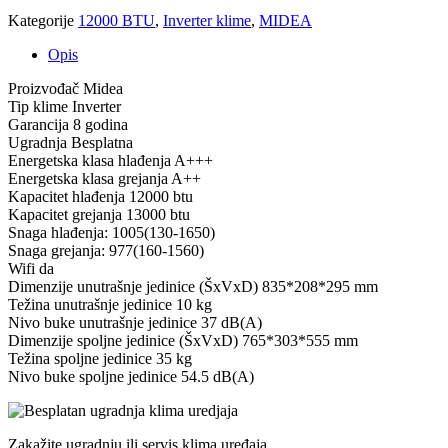
količina
Kategorije
12000 BTU
,
Inverter klime
,
MIDEA
Opis
Proizvođač Midea
Tip klime Inverter
Garancija 8 godina
Ugradnja Besplatna
Energetska klasa hlađenja A+++
Energetska klasa grejanja A++
Kapacitet hlađenja 12000 btu
Kapacitet grejanja 13000 btu
Snaga hlađenja: 1005(130-1650)
Snaga grejanja: 977(160-1560)
Wifi da
Dimenzije unutrašnje jedinice (ŠxVxD) 835*208*295 mm
Težina unutrašnje jedinice 10 kg
Nivo buke unutrašnje jedinice 37 dB(A)
Dimenzije spoljne jedinice (ŠxVxD) 765*303*555 mm
Težina spoljne jedinice 35 kg
Nivo buke spoljne jedinice 54.5 dB(A)
Zakažite ugradnju ili servis klima uređaja