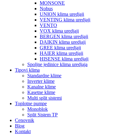
MONSONE
Nobus
UNION klima uredjaji
VENTING klima uredjaji
VENTO
VOX klima uredjaji
BERGEN klima uredjaji
DAIKIN klima uredjaji
GREE klima uredjaji
HAIER klima uredjaji
HISENSE klima uredjaji
Spoljne jedinice klima uredjaja
Tipovi klima
Standardne klime
Inverter klime
Kanalne klime
Kasetne klime
Multi split sistemi
Toplotne pumpe
Monoblok
Split Sistem TP
Cenovnik
Blog
Kontakt