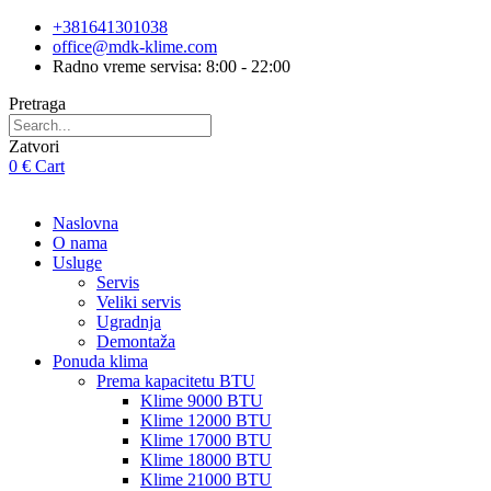
Skip
+381641301038
to
office@mdk-klime.com
content
Radno vreme servisa: 8:00 - 22:00
Pretraga
Zatvori
0
€
Cart
Naslovna
O nama
Usluge
Servis
Veliki servis
Ugradnja
Demontaža
Ponuda klima
Prema kapacitetu BTU
Klime 9000 BTU
Klime 12000 BTU
Klime 17000 BTU
Klime 18000 BTU
Klime 21000 BTU