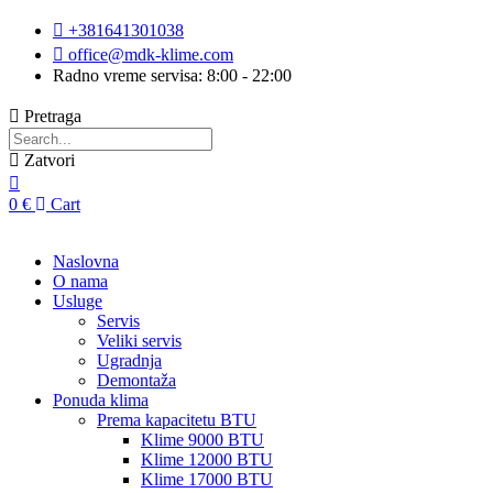
Skip
+381641301038
to
office@mdk-klime.com
content
Radno vreme servisa: 8:00 - 22:00
Pretraga
Zatvori
0
€
Cart
Naslovna
O nama
Usluge
Servis
Veliki servis
Ugradnja
Demontaža
Ponuda klima
Prema kapacitetu BTU
Klime 9000 BTU
Klime 12000 BTU
Klime 17000 BTU