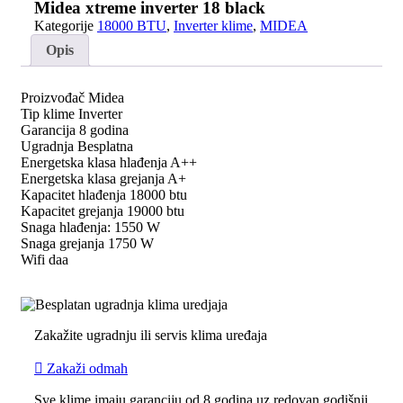
18
Midea xtreme inverter 18 black
black
Kategorije
18000 BTU
,
Inverter klime
,
MIDEA
količina
Opis
Proizvođač Midea
Tip klime Inverter
Garancija 8 godina
Ugradnja Besplatna
Energetska klasa hlađenja A++
Energetska klasa grejanja A+
Kapacitet hlađenja 18000 btu
Kapacitet grejanja 19000 btu
Snaga hlađenja: 1550 W
Snaga grejanja 1750 W
Wifi daa
Zakažite ugradnju ili servis klima uređaja
Zakaži odmah
Sve klime imaju garanciju od 8 godina uz redovan godišnji