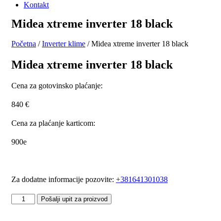
Kontakt
Midea xtreme inverter 18 black
Početna
/
Inverter klime
/ Midea xtreme inverter 18 black
Midea xtreme inverter 18 black
Cena za gotovinsko plaćanje:
840
€
Cena za plaćanje karticom:
900e
Za dodatne informacije pozovite:
+381641301038
Midea
Pošalji upit za proizvod
xtreme
inverter