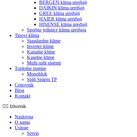
BERGEN klima uredjaji
DAIKIN klima uredjaji
GREE klima uredjaji
HAIER klima uredjaji
HISENSE klima uredjaji
Spoljne jedinice klima uredjaja
Tipovi klima
Standardne klime
Inverter klime
Kanalne klime
Kasetne klime
Multi split sistemi
Toplotne pumpe
Monoblok
Split Sistem TP
Cenovnik
Blog
Kontakt
Izbornik
Naslovna
O nama
Usluge
Servis