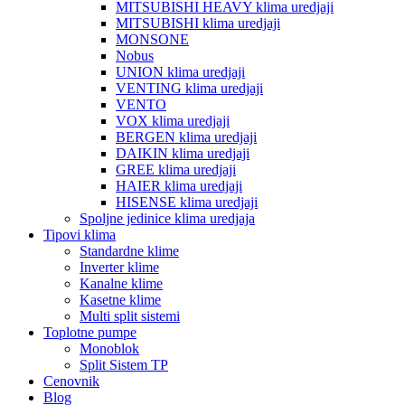
MITSUBISHI HEAVY klima uredjaji
MITSUBISHI klima uredjaji
MONSONE
Nobus
UNION klima uredjaji
VENTING klima uredjaji
VENTO
VOX klima uredjaji
BERGEN klima uredjaji
DAIKIN klima uredjaji
GREE klima uredjaji
HAIER klima uredjaji
HISENSE klima uredjaji
Spoljne jedinice klima uredjaja
Tipovi klima
Standardne klime
Inverter klime
Kanalne klime
Kasetne klime
Multi split sistemi
Toplotne pumpe
Monoblok
Split Sistem TP
Cenovnik
Blog