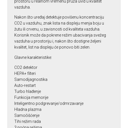
prostoru u realnom vremenu pruža uvid u kvalitet
vazduha.
Nakon što uređaj detektuje povišenu koncentraciju
CO2 u vazduhu, znak lista na displeju menja boju u
žutu ili crvenu, u zavisnosti od kvaliteta vazduha.
Korisnik može da pokrene režim ubacivanja svežeg
vazduha u prostoriju i, nakon što dostigne željeni
kvalitet, list na displeju će ponovo biti zelen.
Glavne karakteristike:
CO2 detektor
HEPA+ filteri
Samodijagnostika
Auto-restart
Turbo hlađenje
Funkicija memorije
Inteligentno podgrevanje/odmrzavanje
Hladna plazma
Samočišćenje
Tihi režim rada
3 noćna režima