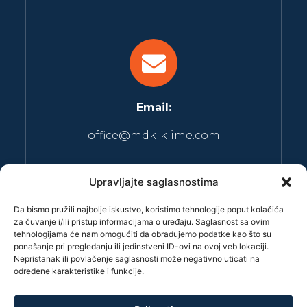
Email:
office@mdk-klime.com
Upravljajte saglasnostima
Da bismo pružili najbolje iskustvo, koristimo tehnologije poput kolačića
za čuvanje i/ili pristup informacijama o uređaju. Saglasnost sa ovim
tehnologijama će nam omogućiti da obrađujemo podatke kao što su
ponašanje pri pregledanju ili jedinstveni ID-ovi na ovoj veb lokaciji.
Radno vreme:
Nepristanak ili povlačenje saglasnosti može negativno uticati na
određene karakteristike i funkcije.
Radno vreme: 08:00h - 22:00h