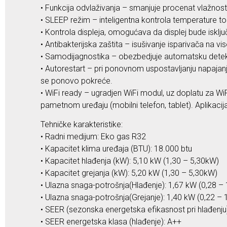
• Funkcija odvlaživanja – smanjuje procenat vlažnost
• SLEEP režim – inteligentna kontrola temperature 
• Kontrola displeja, omogućava da displej bude isklju
• Antibakterijska zaštita – isušivanje isparivača na 
• Samodijagnostika – obezbedjuje automatsku detekci
• Autorestart – pri ponovnom uspostavljanju napajanj
se ponovo pokreće.
• WiFi ready – ugradjen WiFi modul, uz doplatu za Wi
pametnom uređaju (mobilni telefon, tablet). Aplikaci
Tehničke karakteristike:
• Radni medijum: Eko gas R32
• Kapacitet klima uređaja (BTU): 18.000 btu
• Kapacitet hlađenja (kW): 5,10 kW (1,30 – 5,30kW)
• Kapacitet grejanja (kW): 5,20 kW (1,30 – 5,30kW)
• Ulazna snaga-potrošnja(Hlađenje): 1,67 kW (0,28 – 
• Ulazna snaga-potrošnja(Grejanje): 1,40 kW (0,22 – 
• SEER (sezonska energetska efikasnost pri hlađenju)
• SEER energetska klasa (hlađenje): A++