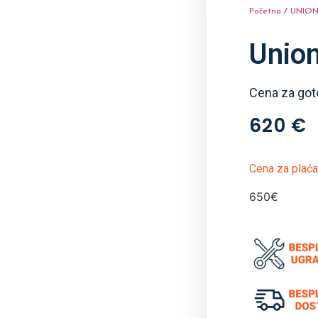
Početna
/
UNIO
Union
Cena za got
620
€
Cena za plaća
650€