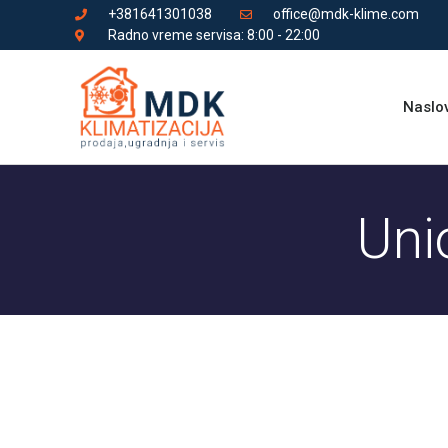
+381641301038
office@mdk-klime.com
Radno vreme servisa: 8:00 - 22:00
Naslo
Uni