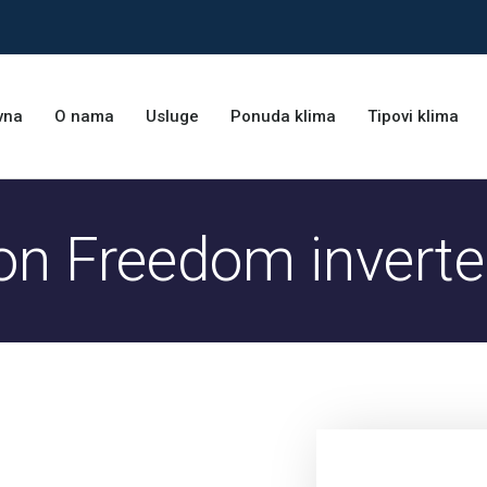
vna
O nama
Usluge
Ponuda klima
Tipovi klima
on Freedom inverte