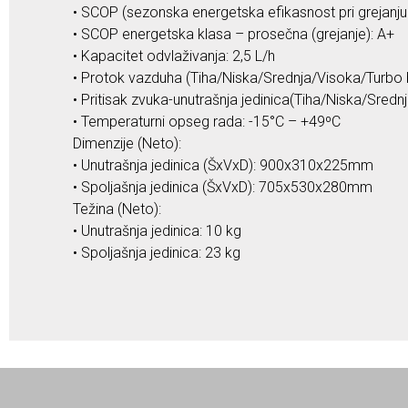
• SCOP (sezonska energetska efikasnost pri grejanju
• SCOP energetska klasa – prosečna (grejanje): A+
• Kapacitet odvlaživanja: 2,5 L/h
• Protok vazduha (Tiha/Niska/Srednja/Visoka/Turbo
• Pritisak zvuka-unutrašnja jedinica(Tiha/Niska/Sred
• Temperaturni opseg rada: -15°C – +49ºC
Dimenzije (Neto):
• Unutrašnja jedinica (ŠxVxD): 900x310x225mm
• Spoljašnja jedinica (ŠxVxD): 705x530x280mm
Težina (Neto):
• Unutrašnja jedinica: 10 kg
• Spoljašnja jedinica: 23 kg