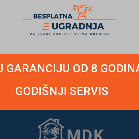
U GARANCIJU OD 8 GODIN
GODIŠNJI SERVIS