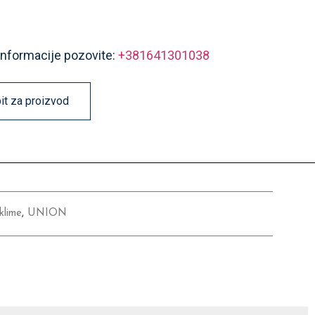
informacije pozovite:
+381641301038
pit za proizvod
klime
,
UNION