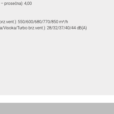
 – prosečna): 4,00
 brz.vent.): 550/600/680/770/850 m³/h
nja/Visoka/Turbo brz.vent.): 28/32/37/40/44 dB(A)