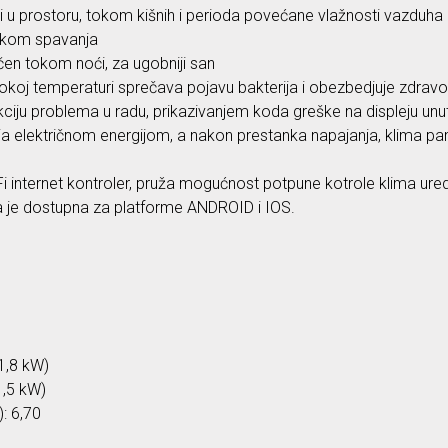
i u prostoru, tokom kišnih i perioda povećane vlažnosti vazduha
tokom spavanja
čen tokom noći, za ugobniji san
visokoj temperaturi sprečava pojavu bakterija i obezbedjuje zdrav
ju problema u radu, prikazivanjem koda greške na displeju unut
a električnom energijom, a nakon prestanka napajanja, klima pam
Fi internet kontroler, pruža mogućnost potpune kotrole klima ur
ja je dostupna za platforme ANDROID i IOS.
1,8 kW)
1,5 kW)
: 6,70