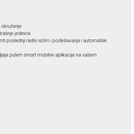
o okruženje
rašnje jedinice
ti poslednji radni režim i podešavanja i automatski
edjaja putem smart mobilne aplikacije na vašem