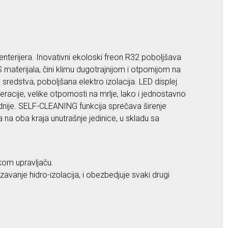
 enterijera. Inovativni ekoloski freon R32 poboljšava
 materijala, čini klimu dugotrajnijom i otpornijom na
sredstva, poboljšana elektro izolacija. LED displej
eracije, velike otpornosti na mrlje, lako i jednostavno
dnije. SELF-CLEANING funkcija sprečava širenje
a oba kraja unutrašnje jedinice, u skladu sa
kom upravljaču.
anje hidro-izolacija, i obezbedjuje svaki drugi