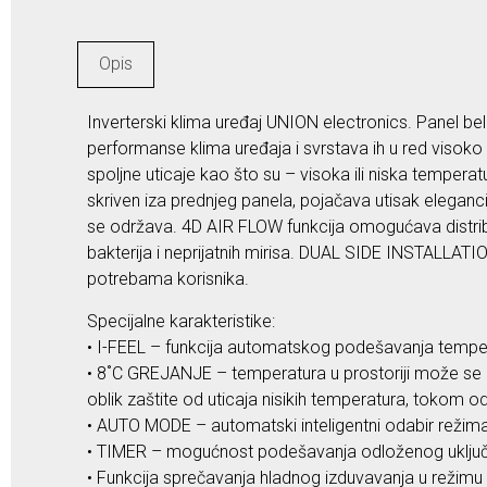
Opis
Inverterski klima uređaj UNION electronics. Panel bele
performanse klima uređaja i svrstava ih u red visoko e
spoljne uticaje kao što su – visoka ili niska tempera
skriven iza prednjeg panela, pojačava utisak elegancij
se održava. 4D AIR FLOW funkcija omogućava distribu
bakterija i neprijatnih mirisa. DUAL SIDE INSTALLAT
potrebama korisnika.
Specijalne karakteristike:
• I-FEEL – funkcija automatskog podešavanja tempera
• 8˚C GREJANJE – temperatura u prostoriji može se p
oblik zaštite od uticaja nisikih temperatura, tokom 
• AUTO MODE – automatski inteligentni odabir režima
• TIMER – mogućnost podešavanja odloženog uključi
• Funkcija sprečavanja hladnog izduvavanja u režimu 