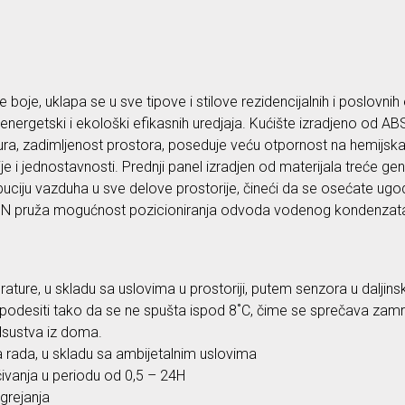
 boje, uklapa se u sve tipove i stilove rezidencijalnih i poslovnih
nergetski i ekološki efikasnih uredjaja. Kućište izradjeno od ABS
tura, zadimljenost prostora, poseduje veću otpornost na hemijska 
e i jednostavnosti. Prednji panel izradjen od materijala treće gen
ciju vazduha u sve delove prostorije, čineći da se osećate ugo
ION pruža mogućnost pozicioniranja odvoda vodenog kondenzata n
ture, u skladu sa uslovima u prostoriji, putem senzora u daljins
odesiti tako da se ne spušta ispod 8˚C, čime se sprečava zamrzav
odsustva iz doma.
 rada, u skladu sa ambijetalnim uslovima
vanja u periodu od 0,5 – 24H
grejanja