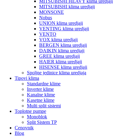
MITSUBISHI HEAVY klima uredjaji
MITSUBISHI klima uredjaji
MONSONE
Nobus
UNION klima uredjaji
VENTING klima uredjaji
VENTO
VOX klima uredjaji
BERGEN klima uredjaji
DAIKIN klima uredjaji
GREE klima uredjaji
HAIER klima uredjaji
HISENSE klima uredjaji
Spoljne jedinice klima uredjaja
Tipovi klima
Standardne klime
Inverter klime
Kanalne klime
Kasetne klime
Multi split sistemi
Toplotne pumpe
Monoblok
Split Sistem TP
Cenovnik
Blog