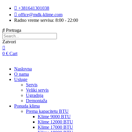
Skip
+381641301038
to
office@mdk-klime.com
content
Radno vreme servisa: 8:00 - 22:00
Pretraga
Zatvori
0
€
Cart
Naslovna
O nama
Usluge
Servis
Veliki servis
Ugradnja
Demontaža
Ponuda klima
Prema kapacitetu BTU
Klime 9000 BTU
Klime 12000 BTU
Klime 17000 BTU