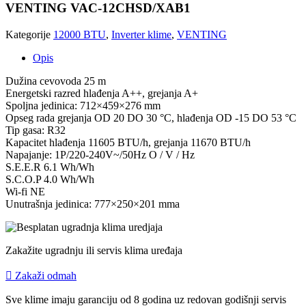
količina
VENTING VAC-12CHSD/XAB1
Kategorije
12000 BTU
,
Inverter klime
,
VENTING
Opis
Dužina cevovoda 25 m
Energetski razred hlađenja A++, grejanja A+
Spoljna jedinica: 712×459×276 mm
Opseg rada grejanja OD 20 DO 30 °C, hlađenja OD -15 DO 53 °C
Tip gasa: R32
Kapacitet hlađenja 11605 BTU/h, grejanja 11670 BTU/h
Napajanje: 1P/220-240V~/50Hz O / V / Hz
S.E.E.R 6.1 Wh/Wh
S.C.O.P 4.0 Wh/Wh
Wi-fi NE
Unutrašnja jedinica: 777×250×201 mma
Zakažite ugradnju ili servis klima uređaja
Zakaži odmah
Sve klime imaju garanciju od 8 godina uz redovan godišnji servis