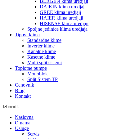
BERGEN klima uredjaji
DAIKIN klima uredjaji
GREE klima uredjaji
HAIER klima uredjaji
HISENSE klima uredjaji
Spoljne jedinice klima uredjaja
Tipovi klima
Standardne klime
Inverter klime
Kanalne klime
Kasetne klime
Multi split sistemi
Toplotne pumpe
Monoblok
Split Sistem TP
Cenovnik
Blog
Kontakt
Izbornik
Naslovna
O nama
Usluge
Servis