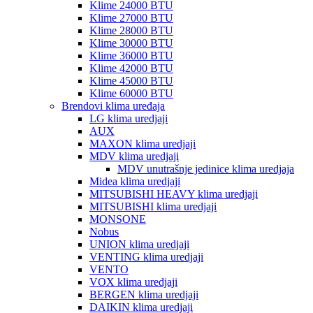
Klime 24000 BTU
Klime 27000 BTU
Klime 28000 BTU
Klime 30000 BTU
Klime 36000 BTU
Klime 42000 BTU
Klime 45000 BTU
Klime 60000 BTU
Brendovi klima uređaja
LG klima uredjaji
AUX
MAXON klima uredjaji
MDV klima uredjaji
MDV unutrašnje jedinice klima uredjaja
Midea klima uredjaji
MITSUBISHI HEAVY klima uredjaji
MITSUBISHI klima uredjaji
MONSONE
Nobus
UNION klima uredjaji
VENTING klima uredjaji
VENTO
VOX klima uredjaji
BERGEN klima uredjaji
DAIKIN klima uredjaji