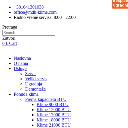
Besplat
Besplat
Besplat
Besplat
Besplat
Besplat
Besplat
Besplat
Besplat
ugradnj
ugradnj
ugradnj
ugradnj
ugradnj
ugradnj
ugradnj
ugradnj
ugradnj
Skip
+381641301038
to
office@mdk-klime.com
content
Radno vreme servisa: 8:00 - 22:00
Pretraga
Zatvori
0
€
Cart
Naslovna
O nama
Usluge
Servis
Veliki servis
Ugradnja
Demontaža
Ponuda klima
Prema kapacitetu BTU
Klime 9000 BTU
Klime 12000 BTU
Klime 17000 BTU
Klime 18000 BTU
Klime 21000 BTU