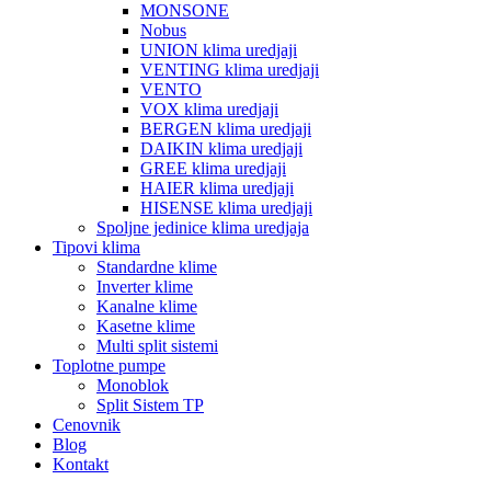
MONSONE
Nobus
UNION klima uredjaji
VENTING klima uredjaji
VENTO
VOX klima uredjaji
BERGEN klima uredjaji
DAIKIN klima uredjaji
GREE klima uredjaji
HAIER klima uredjaji
HISENSE klima uredjaji
Spoljne jedinice klima uredjaja
Tipovi klima
Standardne klime
Inverter klime
Kanalne klime
Kasetne klime
Multi split sistemi
Toplotne pumpe
Monoblok
Split Sistem TP
Cenovnik
Blog
Kontakt