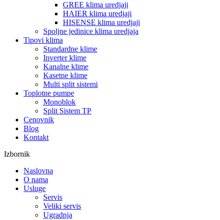
GREE klima uredjaji
HAIER klima uredjaji
HISENSE klima uredjaji
Spoljne jedinice klima uredjaja
Tipovi klima
Standardne klime
Inverter klime
Kanalne klime
Kasetne klime
Multi split sistemi
Toplotne pumpe
Monoblok
Split Sistem TP
Cenovnik
Blog
Kontakt
Izbornik
Naslovna
O nama
Usluge
Servis
Veliki servis
Ugradnja