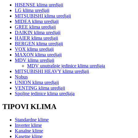
HISENSE klima uredjaji
LG klima uredjaji
MITSUBISHI klima uredjaji
MIDEA klima uredjaji
GREE klima uredjaji
DAIKIN klima uredjaji
HAIER klima uredjaji
BERGEN klima uredjaji
VOX klima uredjaji
MAXON klima uredjaji
MDV klima uredjaji
MDV unutrašnje jedinice klima uredjaja
MITSUBISHI HEAVY klima uredjaji
Nobus
UNION klima uredjaji
VENTING klima uredjaji
Spoljne jedinice klima uredjaja
TIPOVI KLIMA
Standardne klime
Inverter klime
Kanalne klime
Kasetne klime